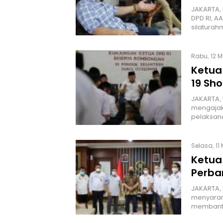
JAKARTA,
DPD RI, A
silaturah
Rabu, 12 M
Ketua
19 Sho
JAKARTA, 
mengajak 
pelaksana
Selasa, 11 
Ketua
Perba
JAKARTA, 
menyaran
membantu