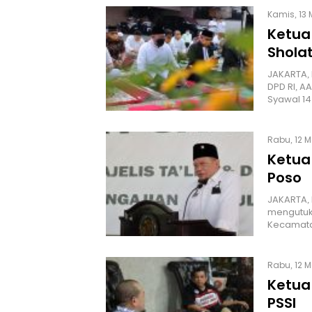
Kamis, 13 
Ketua
Sholat
JAKARTA,
DPD RI, AA
Syawal 1
Rabu, 12 M
Ketua
Poso
JAKARTA, 
mengutuk
Kecamata
Rabu, 12 M
Ketua 
PSSI