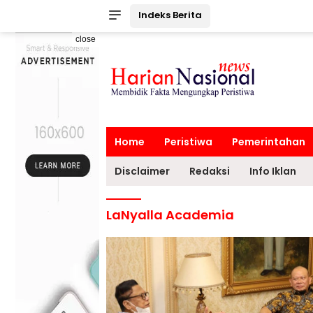
Indeks Berita
close
Home
Peristiwa
Pemerintahan
Disclaimer
Redaksi
Info Iklan
LaNyalla Academia