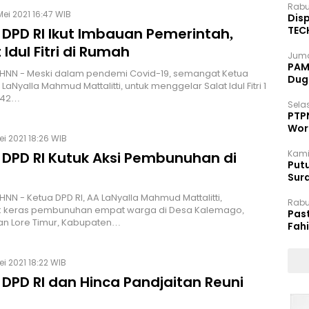
Rabu
Mei 2021 16:47 WIB
Disp
TEC
 DPD RI Ikut Imbauan Pemerintah,
Dip
 Idul Fitri di Rumah
Juma
PAM 
 HNN - Meski dalam pendemi Covid-19, semangat Ketua
Dug
 LaNyalla Mahmud Mattalitti, untuk menggelar Salat Idul Fitri 1
442…
Selas
PTP
Wor
ei 2021 18:26 WIB
Kami
 DPD RI Kutuk Aksi Pembunuhan di
Putu
Sur
Dok
HNN - Ketua DPD RI, AA LaNyalla Mahmud Mattalitti,
Rabu
 keras pembunuhan empat warga di Desa Kalemago,
Pas
n Lore Timur, Kabupaten…
Fah
Moj
ei 2021 18:22 WIB
DPD RI dan Hinca Pandjaitan Reuni