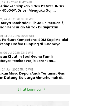
, 29 Jul 2026 17:42 WIB
erinaker Siapkan Sidak PT VISSI INDO
HNOLOGY, Driver Mengaku Gaji
otong Rp3 Juta
t, 24 Jul 2026 09:16 WIB
Surya Sembada Pilih Jalur Persuasif,
aan Pencurian Air Tak Dilanjutkan
a, 14 Jul 2026 20:01 WIB
N Perkuat Kompetensi SDM Kopi Melalui
kshop Coffee Cupping di Surabaya
s, 09 Jul 2026 23:12 WIB
san KI Jatim Soal Graha Famili
abaya: Pemkot Wajib Serahkan
umen Re-planning PT SAS
, 24 Jun 2026 15:45 WIB
tikan Masa Depan Anak Terjamin, Gus
im Datangi Keluarga Almarhumah di
orembun
Lihat Lainnya