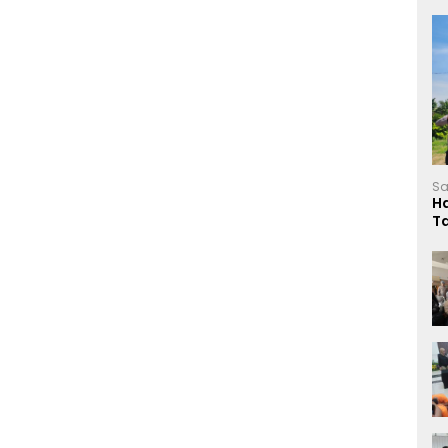
Sa
H
T
L