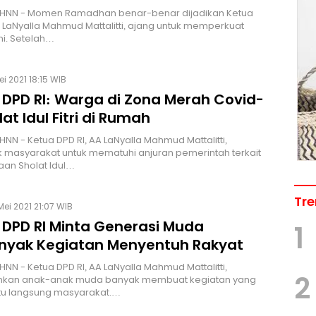
 HNN - Momen Ramadhan benar-benar dijadikan Ketua
A LaNyalla Mahmud Mattalitti, ajang untuk memperkuat
mi. Setelah…
ei 2021 18:15 WIB
 DPD RI: Warga di Zona Merah Covid-
lat Idul Fitri di Rumah
HNN - Ketua DPD RI, AA LaNyalla Mahmud Mattalitti,
masyarakat untuk mematuhi anjuran pemerintah terkait
an Sholat Idul…
Tre
Mei 2021 21:07 WIB
 DPD RI Minta Generasi Muda
1
nyak Kegiatan Menyentuh Rakyat
HNN - Ketua DPD RI, AA LaNyalla Mahmud Mattalitti,
2
kan anak-anak muda banyak membuat kegiatan yang
 langsung masyarakat.…