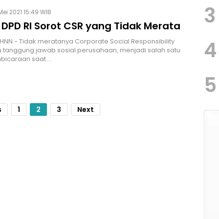
3
Mei 2021 15:49 WIB
 DPD RI Sorot CSR yang Tidak Merata
HNN - Tidak meratanya Corporate Social Responsibility
4
u tanggung jawab sosial perusahaan, menjadi salah satu
mbicaraan saat…
5
s
1
2
3
Next