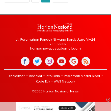
Jl. Perumahan Pondok Nirwana Baruk Utara VI-24
081218956007
harnasnewspusat@gmail.com
Disclaimer
Redaksi
Info Iklan
Pedoman Media Siber
Kode Etik
AWS Network
©2026 Harian Nasional News