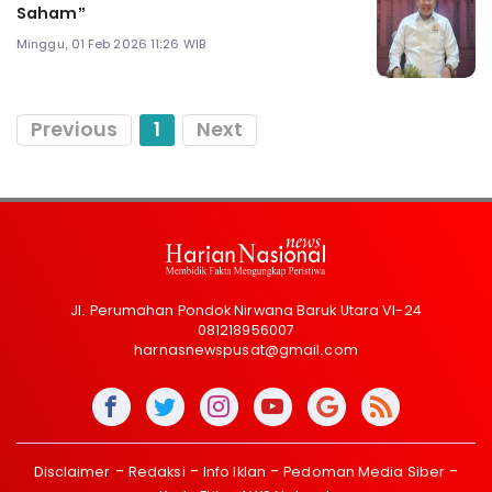
Saham”
Minggu, 01 Feb 2026 11:26 WIB
Previous
1
Next
Jl. Perumahan Pondok Nirwana Baruk Utara VI-24
081218956007
harnasnewspusat@gmail.com
Disclaimer
Redaksi
Info Iklan
Pedoman Media Siber