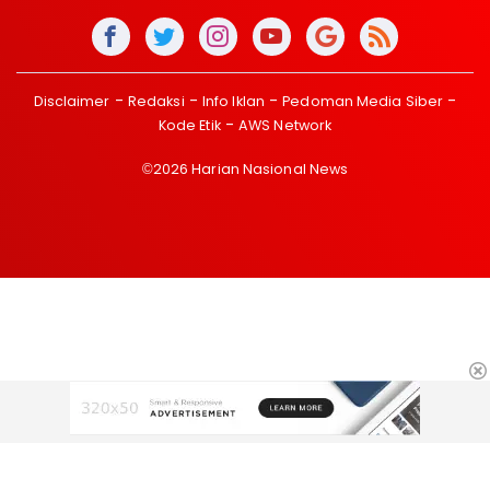
Disclaimer
Redaksi
Info Iklan
Pedoman Media Siber
Kode Etik
AWS Network
©2026 Harian Nasional News