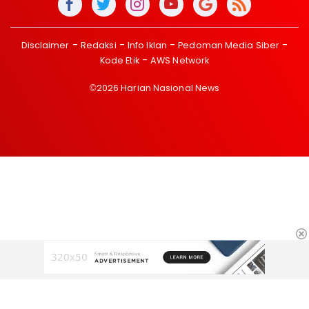
Disclaimer
Redaksi
Info Iklan
Pedoman Media Siber
Kode Etik
AWS Network
©2026 Harian Nasional News