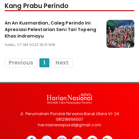
Kang Prabu Perindo
An An Kusmardian, Caleg Perindo Ini
Apresiasi Pelestarian Seni Tari Topeng
Khas Indramayu
Sabtu, 07 Okt 2023 18:21 WIB
Previous
1
Next
Jl. Perumahan Pondok Nirwana Baruk Utara VI-24
081218956007
harnasnewspusat@gmail.com