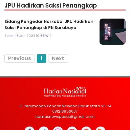
JPU Hadirkan Saksi Penangkap
Sidang Pengedar Narkoba, JPU Hadirkan
Saksi Penangkap di PN Surabaya
Senin, 15 Jan 2024 19:55 WIB
Previous
1
Next
Jl. Perumahan Pondok Nirwana Baruk Utara VI-24
081218956007
harnasnewspusat@gmail.com