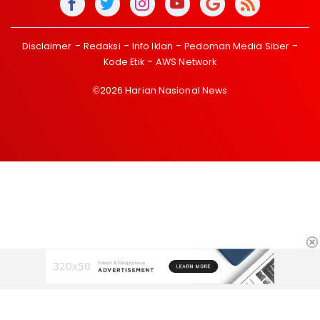
Disclaimer
Redaksi
Info Iklan
Pedoman Media Siber
Kode Etik
AWS Network
©2026 Harian Nasional News