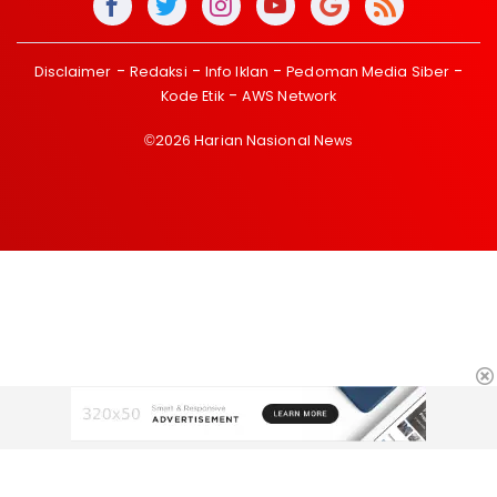
Disclaimer
Redaksi
Info Iklan
Pedoman Media Siber
Kode Etik
AWS Network
©2026 Harian Nasional News