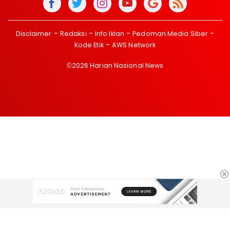
Disclaimer
Redaksi
Info Iklan
Pedoman Media Siber
Kode Etik
AWS Network
©2026 Harian Nasional News