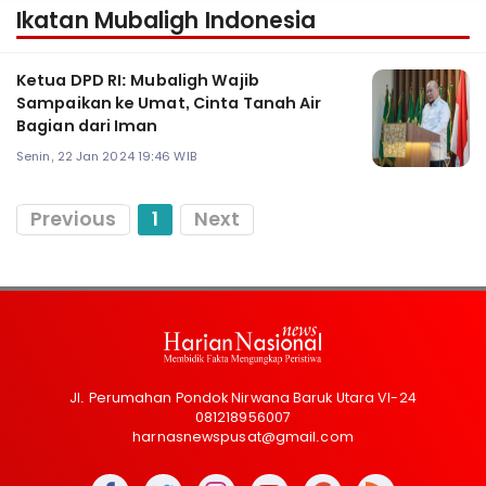
Ikatan Mubaligh Indonesia
Ketua DPD RI: Mubaligh Wajib
Sampaikan ke Umat, Cinta Tanah Air
Bagian dari Iman
Senin, 22 Jan 2024 19:46 WIB
Previous
1
Next
Jl. Perumahan Pondok Nirwana Baruk Utara VI-24
081218956007
harnasnewspusat@gmail.com