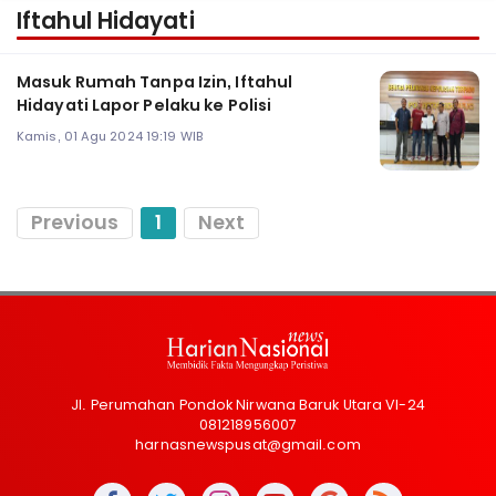
Iftahul Hidayati
Masuk Rumah Tanpa Izin, Iftahul
Hidayati Lapor Pelaku ke Polisi
Kamis, 01 Agu 2024 19:19 WIB
Previous
1
Next
Jl. Perumahan Pondok Nirwana Baruk Utara VI-24
081218956007
harnasnewspusat@gmail.com