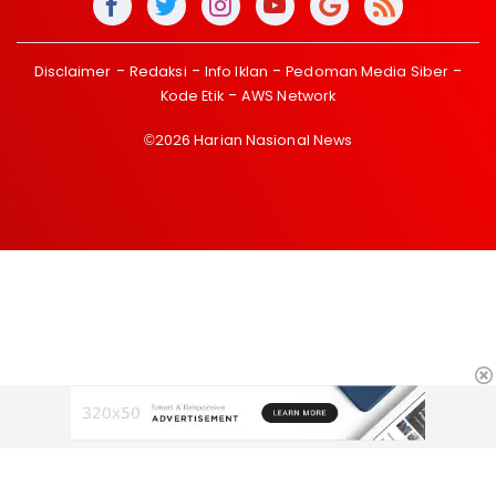
Disclaimer
Redaksi
Info Iklan
Pedoman Media Siber
Kode Etik
AWS Network
©2026 Harian Nasional News