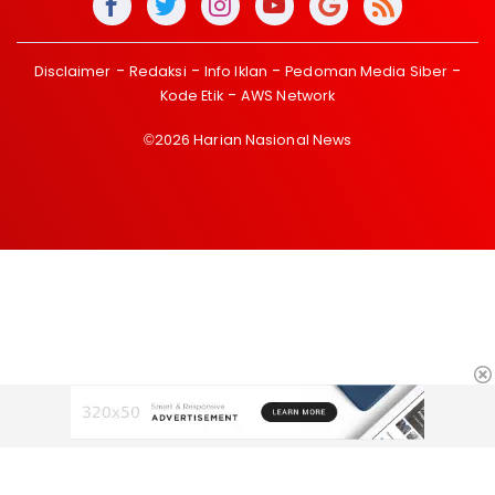
Disclaimer
Redaksi
Info Iklan
Pedoman Media Siber
Kode Etik
AWS Network
©2026 Harian Nasional News