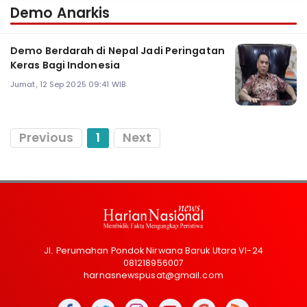
Demo Anarkis
Demo Berdarah di Nepal Jadi Peringatan
Keras Bagi Indonesia
Jumat, 12 Sep 2025 09:41 WIB
Previous
1
Next
Jl. Perumahan Pondok Nirwana Baruk Utara VI-24
081218956007
harnasnewspusat@gmail.com