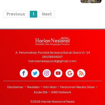
Previous
1
Next
Jl. Perumahan Pondok Nirwana Baruk Utara VI-24
081218956007
harnasnewspusat@gmail.com
Disclaimer
Redaksi
Info Iklan
Pedoman Media Siber
Kode Etik
AWS Network
©2026 Harian Nasional News