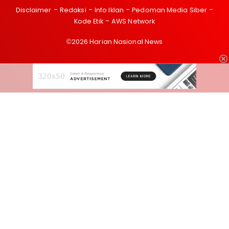
Disclaimer
Redaksi
Info Iklan
Pedoman Media Siber
Kode Etik
AWS Network
©2026 Harian Nasional News