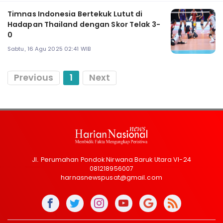
Timnas Indonesia Bertekuk Lutut di
Hadapan Thailand dengan Skor Telak 3-
0
Sabtu, 16 Agu 2025 02:41 WIB
Previous
1
Next
Jl. Perumahan Pondok Nirwana Baruk Utara VI-24
081218956007
harnasnewspusat@gmail.com