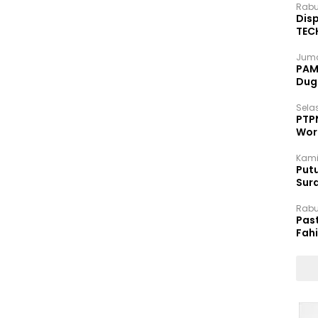
Rabu
Disp
TEC
Dip
Juma
PAM 
Dug
Selas
PTP
Wor
Kami
Putu
Sur
Dok
Rabu
Pas
Fah
Moj