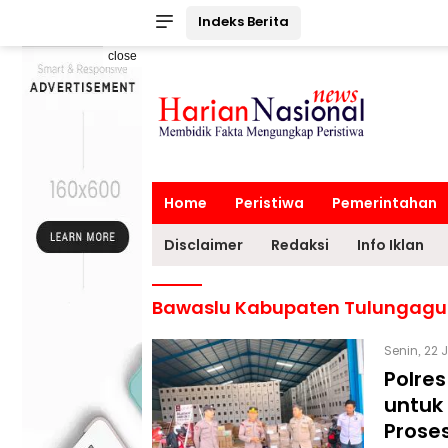
Indeks Berita
close
Home
Peristiwa
Pemerintahan
Disclaimer
Redaksi
Info Iklan
Bawaslu Kabupaten Tulungag
Senin, 22 
Polre
untuk
Prose