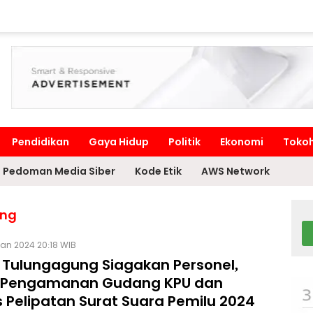
Pendidikan
Gaya Hidup
Politik
Ekonomi
Toko
Pedoman Media Siber
Kode Etik
AWS Network
ung
Jan 2024 20:18 WIB
s Tulungagung Siagakan Personel,
 Pengamanan Gudang KPU dan
s Pelipatan Surat Suara Pemilu 2024