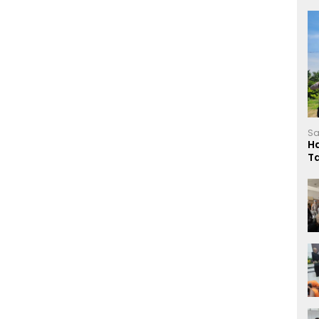
Sa
H
T
L