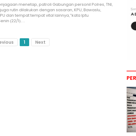
enjagaan menetap, patroli Gabungan personil Polres, TNI,
 juga rutin dilakukan dengan sasaran, KPU, Bawaslu,
U dan tempat tempat vital lainnya,”kata Iptu
enin (22/1).…
evious
1
Next
PE