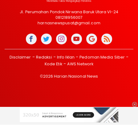
Jl. Perumahan Pondok Nirwana Baruk Utara VI-24
081218956007
harnasnewspusat@gmail.com
Disclaimer
Redaksi
Info Iklan
Pedoman Media Siber
Kode Etik
AWS Network
©2026 Harian Nasional News