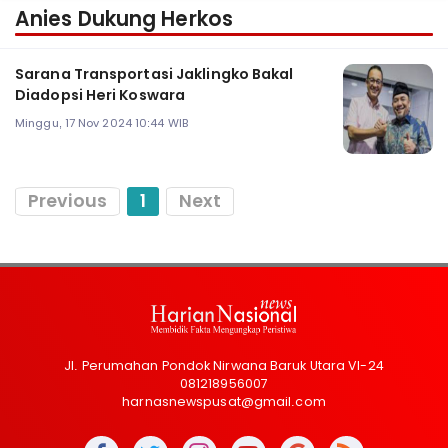
Anies Dukung Herkos
Sarana Transportasi Jaklingko Bakal
Diadopsi Heri Koswara
Minggu, 17 Nov 2024 10:44 WIB
Previous
1
Next
Jl. Perumahan Pondok Nirwana Baruk Utara VI-24
081218956007
harnasnewspusat@gmail.com