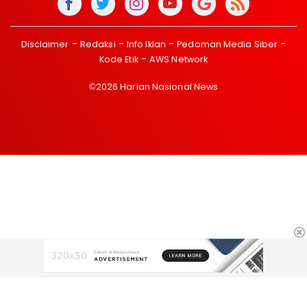
Disclaimer
Redaksi
Info Iklan
Pedoman Media Siber
Kode Etik
AWS Network
©2026 Harian Nasional News