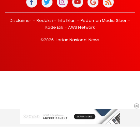
Disclaimer
Redaksi
Info Iklan
Pedoman Media Siber
Kode Etik
AWS Network
©2026 Harian Nasional News