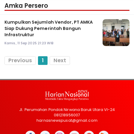
Amka Persero
Kumpulkan Sejumlah Vendor, PT AMKA
Siap Dukung Pemerintah Bangun
Infrastruktur
Kamis, 11 Sep 2025 21:23 WIB
Previous
1
Next
Jl. Perumahan Pondok Nirwana Baruk Utara VI-24
081218956007
harnasnewspusat@gmail.com