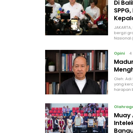
Di Ba
SPPG, 
Kepal
JAKARTA, 
bergzi gr
Nasional
Opini
4
Madur
Mengh
Oleh: Adi
yang kera
harapan 
Olahrag
Muay 
Intel
Bangu