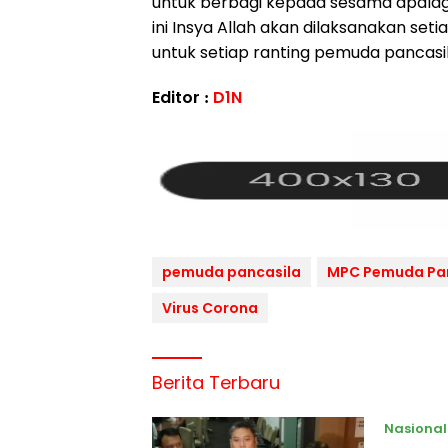
untuk berbagi kepada sesama apalagi 
ini Insya Allah akan dilaksanakan seti
untuk setiap ranting pemuda pancasil
Editor :
D1N
pemuda pancasila
MPC Pemuda Pan
Virus Corona
Berita Terbaru
Nasional