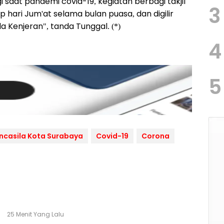
saat pandemi covid-19, kegiatan berbagi takjil
3
ap hari Jum'at selama bulan puasa, dan digilir
a Kenjeran", tanda Tunggal. (*)
4
5
casila Kota Surabaya
Covid-19
Corona
25 Menit Yang Lalu