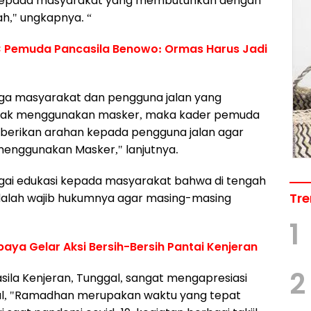
il kepada masyarakat yang membutuhkan dengan
h," ungkapnya. “
C Pemuda Pancasila Benowo: Ormas Harus Jadi
rga masyarakat dan pengguna jalan yang
tidak menggunakan masker, maka kader pemuda
berikan arahan kepada pengguna jalan agar
menggunakan Masker," lanjutnya.
agai edukasi kepada masyarakat bahwa di tengah
Tre
alah wajib hukumnya agar masing-masing
1
ya Gelar Aksi Bersih-Bersih Pantai Kenjeran
2
la Kenjeran, Tunggal, sangat mengapresiasi
al, "Ramadhan merupakan waktu yang tepat