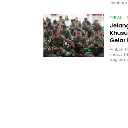
Jambore 
TNI AL
R
Jelan
Khusus
Gelar
Ambon, H
khusus TN
bagian da