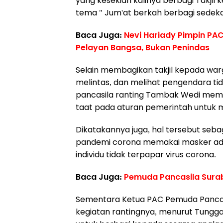
yang kesekian kalinya berbagi Takj
tema " Jum'at berkah berbagi sedeka
Baca Juga:
Nevi Hariady Pimpin PA
Pelayan Bangsa, Bukan Penindas
Selain membagikan takjil kepada wa
melintas, dan melihat pengendara 
pancasila ranting Tambak Wedi mem
taat pada aturan pemerintah untuk 
Dikatakannya juga, hal tersebut seb
pandemi corona memakai masker ad
individu tidak terpapar virus corona.
Baca Juga:
Pemuda Pancasila Suraba
Sementara Ketua PAC Pemuda Pancasi
kegiatan rantingnya, menurut Tungg