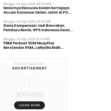
Minggu, 02 Agu 2026 08:58 WIB
Molornya Renovasi Kolam Kertajaya
Ancam Dominasi Selam Jatim di PON
2028
Minggu, 02 Agu 2026 09:25 WIB
Dana Kompensasi Jadi Bancakan
Pemburu Rente, IPPS Indonesia Desak
TPST Bantargebang Ditutup
Permanen
Minggu, 02 Agu 2026 15:22 WIB
PBMI Perkuat SDM Muaythai
Berstandar IFMA, LaNyalla Bidik
Prestasi Dunia