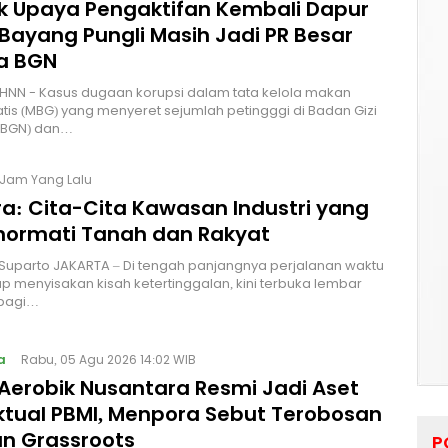
lik Upaya Pengaktifan Kembali Dapur
Bayang Pungli Masih Jadi PR Besar
a BGN
HNN - Kasus dugaan korupsi dalam tata kelola makan
atis (MBG) yang menyeret sejumlah petingggi di Badan Gizi
 (BGN) dan…
 Jam Yang Lalu
a: Cita-Cita Kawasan Industri yang
ormati Tanah dan Rakyat
 Suparto JAKARTA – Di tengah panjangnya perjalanan waktu
p menyisakan kisah ketertinggalan, kini terbuka lembar
bagi…
a
Rabu, 05 Agu 2026 14:02 WIB
Aerobik Nusantara Resmi Jadi Aset
ektual PBMI, Menpora Sebut Terobosan
n Grassroots
P