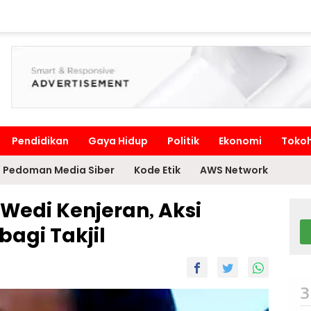
Pendidikan
Gaya Hidup
Politik
Ekonomi
Toko
Pedoman Media Siber
Kode Etik
AWS Network
Wedi Kenjeran, Aksi
agi Takjil