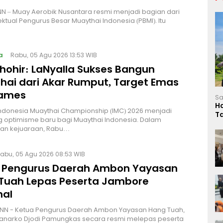
NN – Muay Aerobik Nusantara resmi menjadi bagian dari
ektual Pengurus Besar Muaythai Indonesia (PBMI). Itu
a
Rabu, 05 Agu 2026 13:53 WIB
Thohir: LaNyalla Sukses Bangun
hai dari Akar Rumput, Target Emas
Games
Sa
H
Indonesia Muaythai Championship (IMC) 2026 menjadi
T
 optimisme baru bagi Muaythai Indonesia. Dalam
L
n kejuaraan, Rabu…
abu, 05 Agu 2026 08:53 WIB
 Pengurus Daerah Ambon Yayasan
Tuah Lepas Peserta Jambore
nal
NN - Ketua Pengurus Daerah Ambon Yayasan Hang Tuah,
Hanarko Djodi Pamungkas secara resmi melepas peserta