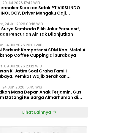
, 29 Jul 2026 17:42 WIB
erinaker Siapkan Sidak PT VISSI INDO
HNOLOGY, Driver Mengaku Gaji
otong Rp3 Juta
t, 24 Jul 2026 09:16 WIB
Surya Sembada Pilih Jalur Persuasif,
aan Pencurian Air Tak Dilanjutkan
a, 14 Jul 2026 20:01 WIB
N Perkuat Kompetensi SDM Kopi Melalui
kshop Coffee Cupping di Surabaya
s, 09 Jul 2026 23:12 WIB
san KI Jatim Soal Graha Famili
abaya: Pemkot Wajib Serahkan
umen Re-planning PT SAS
, 24 Jun 2026 15:45 WIB
tikan Masa Depan Anak Terjamin, Gus
im Datangi Keluarga Almarhumah di
orembun
Lihat Lainnya