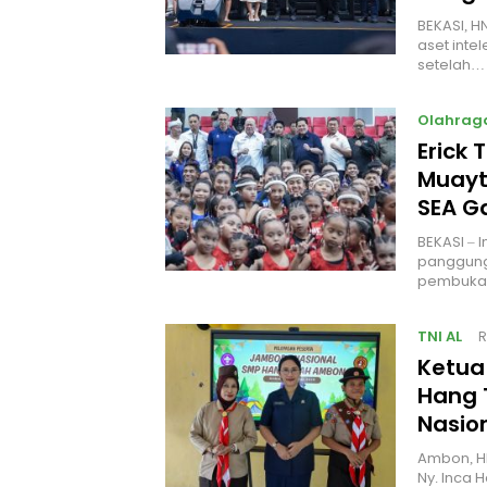
BEKASI, H
aset intel
setelah…
Olahrag
Erick 
Muayt
SEA 
BEKASI – 
panggung
pembukaa
TNI AL
R
Ketua
Hang 
Nasio
Ambon, H
Ny. Inca 