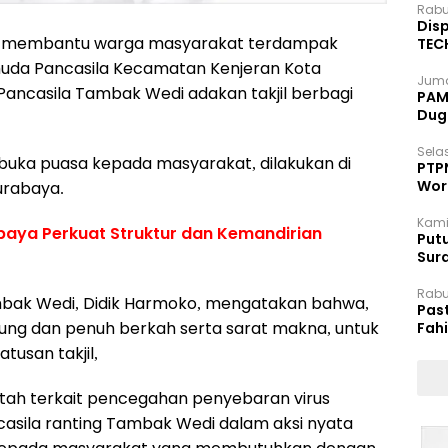
Rabu
Disp
uk membantu warga masyarakat terdampak
TEC
Dip
uda Pancasila Kecamatan Kenjeran Kota
Juma
ancasila Tambak Wedi adakan takjil berbagi
PAM 
Dug
Selas
 buka puasa kepada masyarakat, dilakukan di
PTP
Wor
urabaya.
Kami
aya Perkuat Struktur dan Kemandirian
Putu
Sur
Dok
Rabu
mbak Wedi, Didik Harmoko, mengatakan bahwa,
Pas
ng dan penuh berkah serta sarat makna, untuk
Fah
Moj
usan takjil,
h terkait pencegahan penyebaran virus
asila ranting Tambak Wedi dalam aksi nyata