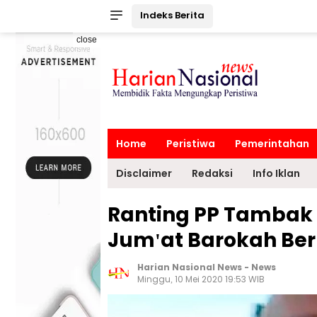
Indeks Berita
close
Home
Peristiwa
Pemerintahan
Disclaimer
Redaksi
Info Iklan
Ranting PP Tambak 
Jum'at Barokah Berb
Harian Nasional News
-
News
Minggu, 10 Mei 2020 19:53 WIB