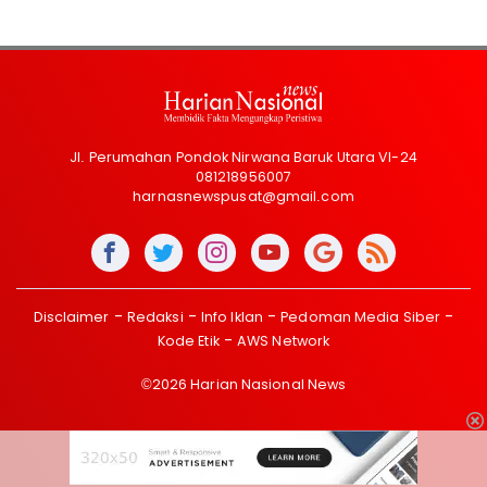
Jl. Perumahan Pondok Nirwana Baruk Utara VI-24
081218956007
harnasnewspusat@gmail.com
Disclaimer
Redaksi
Info Iklan
Pedoman Media Siber
Kode Etik
AWS Network
©2026 Harian Nasional News