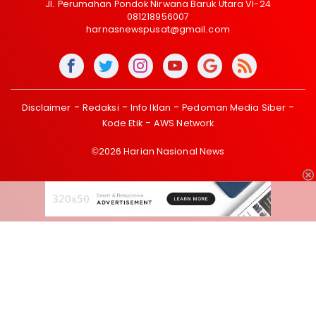
Jl. Perumahan Pondok Nirwana Baruk Utara VI-24
081218956007
harnasnewspusat@gmail.com
Disclaimer
Redaksi
Info Iklan
Pedoman Media Siber
Kode Etik
AWS Network
©2026 Harian Nasional News