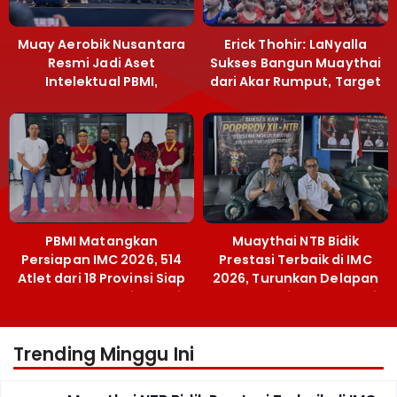
Muay Aerobik Nusantara
Erick Thohir: LaNyalla
Resmi Jadi Aset
Sukses Bangun Muaythai
Intelektual PBMI,
dari Akar Rumput, Target
Menpora Sebut
Emas SEA Games
Terobosan Bangun
Grassroots
PBMI Matangkan
Muaythai NTB Bidik
Persiapan IMC 2026, 514
Prestasi Terbaik di IMC
Atlet dari 18 Provinsi Siap
2026, Turunkan Delapan
Berlaga Besok di Bekasi
Atlet ke Kejurnas Bekasi
Trending Minggu Ini