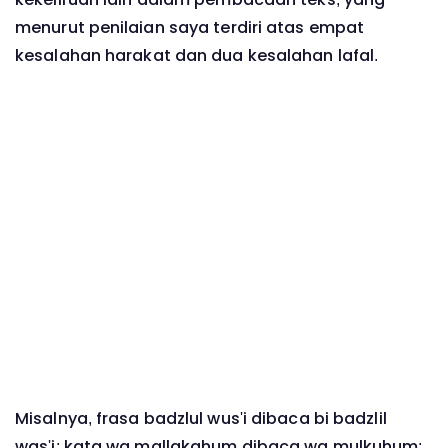
menurut penilaian saya terdiri atas empat
kesalahan harakat dan dua kesalahan lafal.
Misalnya, frasa badzlul wus'i dibaca bi badzlil
was'i; kata wa mallakahum dibaca wa mulkuhum;