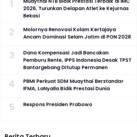
1
Muaythai NTB Bidik Prestasi Terbaik di IMC
2026, Turunkan Delapan Atlet ke Kejurnas
Bekasi
2
Molornya Renovasi Kolam Kertajaya
Ancam Dominasi Selam Jatim di PON 2028
3
Dana Kompensasi Jadi Bancakan
Pemburu Rente, IPPS Indonesia Desak TPST
Bantargebang Ditutup Permanen
4
PBMI Perkuat SDM Muaythai Berstandar
IFMA, LaNyalla Bidik Prestasi Dunia
5
Respons Presiden Prabowo
Berita Terbaru