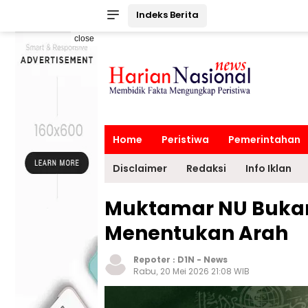
Indeks Berita
close
Home
Peristiwa
Pemerintahan
Disclaimer
Redaksi
Info Iklan
Muktamar NU Buka
Menentukan Arah
Repoter :
D1N
-
News
Rabu, 20 Mei 2026 21:08 WIB