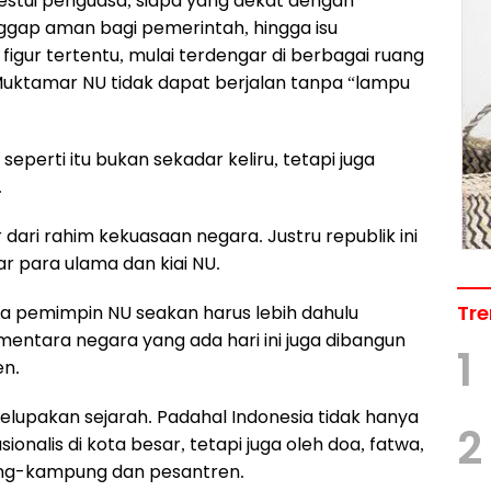
estui penguasa, siapa yang dekat dengan
nggap aman bagi pemerintah, hingga isu
figur tertentu, mulai terdengar di berbagai ruang
 Muktamar NU tidak dapat berjalan tanpa “lampu
perti itu bukan sekadar keliru, tetapi juga
.
 dari rahim kekuasaan negara. Justru republik ini
ar para ulama dan kiai NU.
Tre
ila pemimpin NU seakan harus lebih dahulu
entara negara yang ada hari ini juga dibangun
1
en.
melupakan sejarah. Padahal Indonesia tidak hanya
2
onalis di kota besar, tetapi juga oleh doa, fatwa,
ung-kampung dan pesantren.