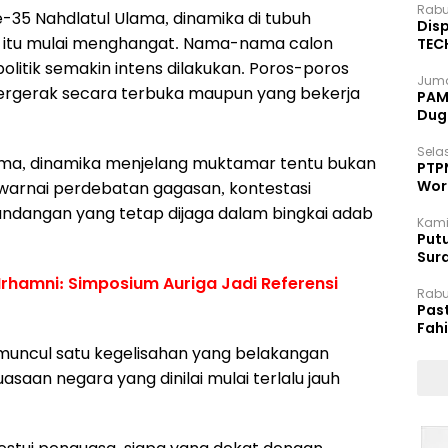
Rabu
35 Nahdlatul Ulama, dinamika di tubuh
Disp
sia itu mulai menghangat. Nama-nama calon
TEC
Dip
litik semakin intens dilakukan. Poros-poros
Juma
bergerak secara terbuka maupun yang bekerja
PAM 
Dug
Selas
lama, dinamika menjelang muktamar tentu bukan
PTP
Wor
diwarnai perdebatan gagasan, kontestasi
dangan yang tetap dijaga dalam bingkai adab
Kami
Putu
Sur
Dok
Irhamni: Simposium Auriga Jadi Referensi
Rabu
Pas
Fah
Moj
muncul satu kegelisahan yang belakangan
aan negara yang dinilai mulai terlalu jauh