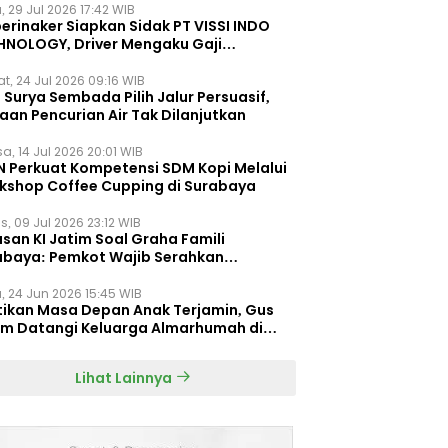
, 29 Jul 2026 17:42 WIB
erinaker Siapkan Sidak PT VISSI INDO
HNOLOGY, Driver Mengaku Gaji
otong Rp3 Juta
t, 24 Jul 2026 09:16 WIB
Surya Sembada Pilih Jalur Persuasif,
aan Pencurian Air Tak Dilanjutkan
a, 14 Jul 2026 20:01 WIB
N Perkuat Kompetensi SDM Kopi Melalui
kshop Coffee Cupping di Surabaya
s, 09 Jul 2026 23:12 WIB
san KI Jatim Soal Graha Famili
abaya: Pemkot Wajib Serahkan
umen Re-planning PT SAS
, 24 Jun 2026 15:45 WIB
tikan Masa Depan Anak Terjamin, Gus
im Datangi Keluarga Almarhumah di
orembun
Lihat Lainnya