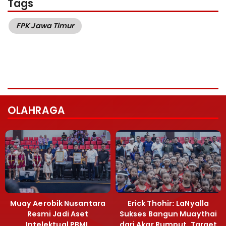
Tags
FPK Jawa Timur
OLAHRAGA
Muay Aerobik Nusantara
Erick Thohir: LaNyalla
Resmi Jadi Aset
Sukses Bangun Muaythai
Intelektual PBMI,
dari Akar Rumput, Target