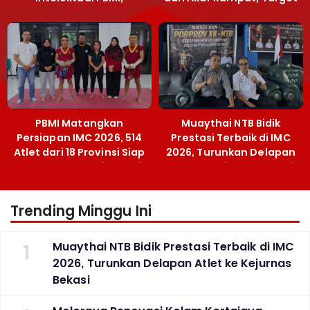
Menpora Sebut
Emas SEA Games
Terobosan Bangun
Grassroots
PBMI Matangkan
Muaythai NTB Bidik
Persiapan IMC 2026, 514
Prestasi Terbaik di IMC
Atlet dari 18 Provinsi Siap
2026, Turunkan Delapan
Berlaga Besok di Bekasi
Atlet ke Kejurnas Bekasi
Trending Minggu Ini
1
Muaythai NTB Bidik Prestasi Terbaik di IMC
2026, Turunkan Delapan Atlet ke Kejurnas
Bekasi