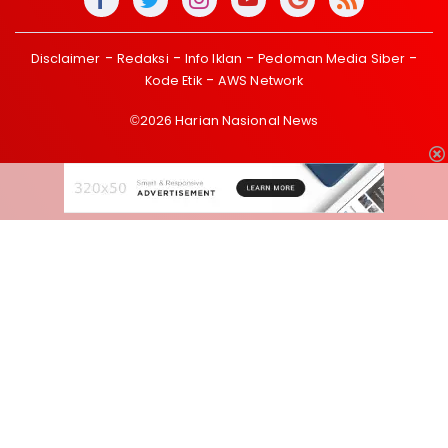
Disclaimer
Redaksi
Info Iklan
Pedoman Media Siber
Kode Etik
AWS Network
©2026 Harian Nasional News