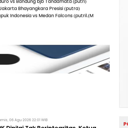
duro vs Bandung bjb Tandamata (putri)
akarta Bhayangkara Presisi (putra)
puk Indonesia vs Medan Falcons (putril.(M
mis, 06 Agu 2026 22:01 WIB
P