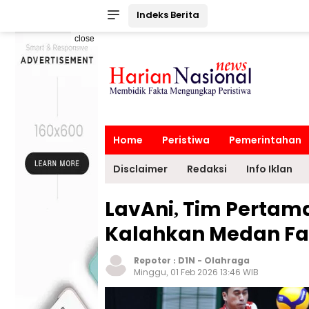
Indeks Berita
close
Home
Peristiwa
Pemerintahan
Disclaimer
Redaksi
Info Iklan
LavAni, Tim Pertama 
Kalahkan Medan Fa
Repoter :
D1N
-
Olahraga
Minggu, 01 Feb 2026 13:46 WIB