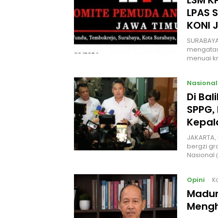
LSM KP
LPAS 
KONI 
SURABAYA
mengatas
menuai kr
Nasional
Di Ba
SPPG, 
Kepal
JAKARTA, 
bergzi gr
Nasional
Opini
K
Madur
Mengh