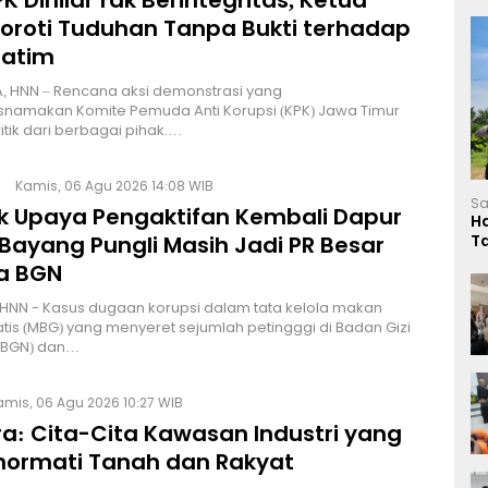
K Dinilai Tak Berintegritas, Ketua
Soroti Tuduhan Tanpa Bukti terhadap
Jatim
, HNN – Rencana aksi demonstrasi yang
namakan Komite Pemuda Anti Korupsi (KPK) Jawa Timur
itik dari berbagai pihak.…
Kamis, 06 Agu 2026 14:08 WIB
Sa
lik Upaya Pengaktifan Kembali Dapur
H
Bayang Pungli Masih Jadi PR Besar
T
L
a BGN
HNN - Kasus dugaan korupsi dalam tata kelola makan
atis (MBG) yang menyeret sejumlah petingggi di Badan Gizi
 (BGN) dan…
amis, 06 Agu 2026 10:27 WIB
a: Cita-Cita Kawasan Industri yang
ormati Tanah dan Rakyat