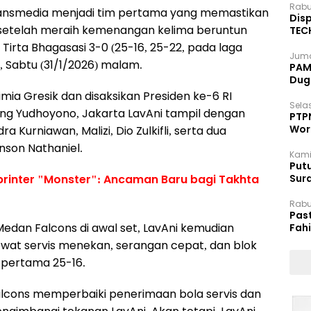
Rabu
 Transmedia menjadi tim pertama yang memastikan
Disp
26 setelah meraih kemenangan kelima beruntun
TEC
Dip
rta Bhagasasi 3-0 (25-16, 25-22, pada laga
Juma
 Sabtu (31/1/2026) malam.
PAM 
Dug
mia Gresik dan disaksikan Presiden ke-6 RI
Selas
bang Yudhoyono, Jakarta LavAni tampil dengan
PTP
Wor
a Kurniawan, Malizi, Dio Zulkifli, serta dua
nson Nathaniel.
Kami
Putu
Sprinter "Monster": Ancaman Baru bagi Takhta
Sur
Dok
Rabu
Pas
dan Falcons di awal set, LavAni kemudian
Fah
Moj
at servis menekan, serangan cepat, dan blok
 pertama 25-16.
lcons memperbaiki penerimaan bola servis dan