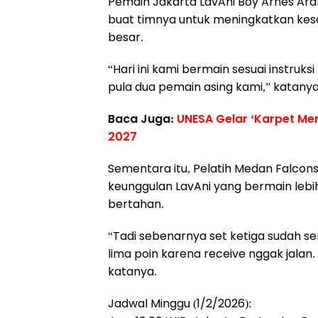
Pemain Jakarta LavAni Boy Arnes Ara
buat timnya untuk meningkatkan ke
besar.
“Hari ini kami bermain sesuai instruks
pula dua pemain asing kami,” katanya
Baca Juga:
UNESA Gelar ‘Karpet Mer
2027
Sementara itu, Pelatih Medan Falcons
keunggulan LavAni yang bermain lebi
bertahan.
“Tadi sebenarnya set ketiga sudah s
lima poin karena receive nggak jalan.
katanya.
Jadwal Minggu (1/2/2026):