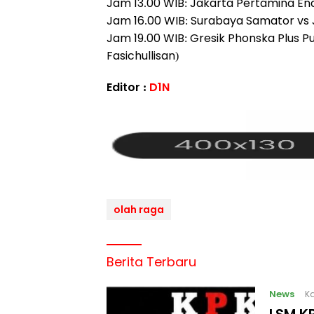
Jam 13.00 WIB: Jakarta Pertamina En
Jam 16.00 WIB: Surabaya Samator vs J
Jam 19.00 WIB: Gresik Phonska Plus Pu
Fasichullisan)
Editor :
D1N
olah raga
Berita Terbaru
News
Ka