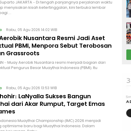
 Suparto JAKARTA – Di tengah panjangnya perjalanan waktu
p menyisakan kisah ketertinggalan, kini terbuka lembar
bagi…
a
Rabu, 05 Agu 2026 14:02 WIB
Aerobik Nusantara Resmi Jadi Aset
ektual PBMI, Menpora Sebut Terobosan
n Grassroots
NN – Muay Aerobik Nusantara resmi menjadi bagian dari
ektual Pengurus Besar Muaythai Indonesia (PBMI). Itu
a
Rabu, 05 Agu 2026 13:53 WIB
Thohir: LaNyalla Sukses Bangun
hai dari Akar Rumput, Target Emas
Games
Indonesia Muaythai Championship (IMC) 2026 menjadi
 optimisme baru bagi Muaythai Indonesia. Dalam