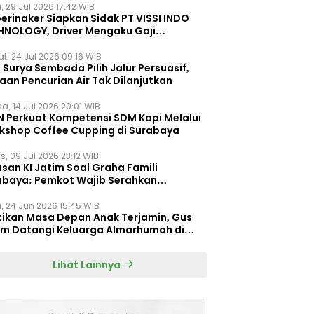
, 29 Jul 2026 17:42 WIB
erinaker Siapkan Sidak PT VISSI INDO
HNOLOGY, Driver Mengaku Gaji
otong Rp3 Juta
t, 24 Jul 2026 09:16 WIB
Surya Sembada Pilih Jalur Persuasif,
aan Pencurian Air Tak Dilanjutkan
a, 14 Jul 2026 20:01 WIB
N Perkuat Kompetensi SDM Kopi Melalui
kshop Coffee Cupping di Surabaya
s, 09 Jul 2026 23:12 WIB
san KI Jatim Soal Graha Famili
abaya: Pemkot Wajib Serahkan
umen Re-planning PT SAS
, 24 Jun 2026 15:45 WIB
tikan Masa Depan Anak Terjamin, Gus
im Datangi Keluarga Almarhumah di
orembun
Lihat Lainnya