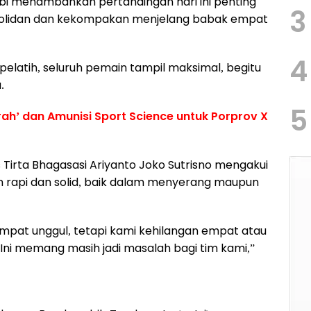
bi menambahkan pertandingan hari ini penting
3
solidan dan kekompakan menjelang babak empat
4
i pelatih, seluruh pemain tampil maksimal, begitu
.
5
ah’ dan Amunisi Sport Science untuk Porprov X
 Tirta Bhagasasi Ariyanto Joko Sutrisno mengakui
h rapi dan solid, baik dalam menyerang maupun
empat unggul, tetapi kami kehilangan empat atau
 Ini memang masih jadi masalah bagi tim kami,”