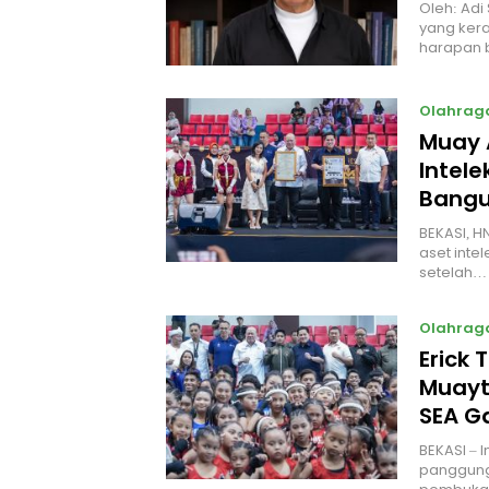
Oleh: Adi
yang kera
harapan 
Olahrag
Muay 
Intel
Bangu
BEKASI, H
aset intel
setelah…
Olahrag
Erick 
Muayt
SEA 
BEKASI – 
panggung