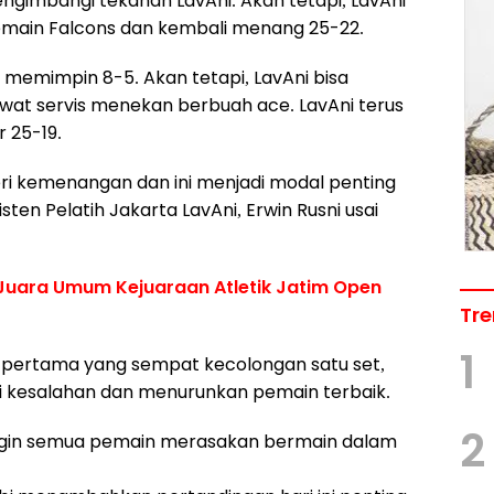
imbangi tekanan LavAni. Akan tetapi, LavAni
main Falcons dan kembali menang 25-22.
 memimpin 8-5. Akan tetapi, LavAni bisa
ewat servis menekan berbuah ace. LavAni terus
 25-19.
beri kemenangan dan ini menjadi modal penting
sten Pelatih Jakarta LavAni, Erwin Rusni usai
 Juara Umum Kejuaraan Atletik Jatim Open
Tre
1
 pertama yang sempat kecolongan satu set,
i kesalahan dan menurunkan pemain terbaik.
2
 ingin semua pemain merasakan bermain dalam