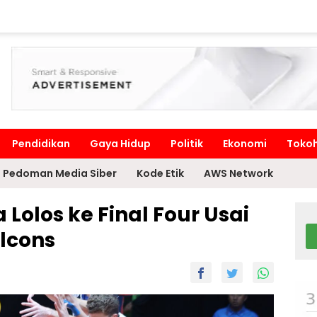
Pendidikan
Gaya Hidup
Politik
Ekonomi
Toko
Pedoman Media Siber
Kode Etik
AWS Network
Lolos ke Final Four Usai
lcons