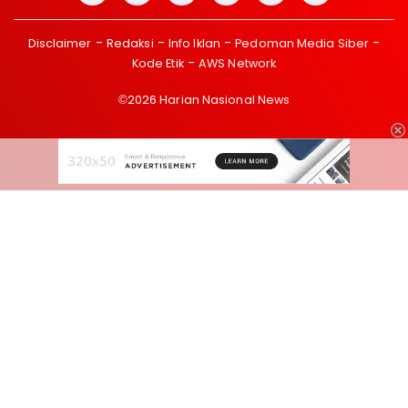
Disclaimer
Redaksi
Info Iklan
Pedoman Media Siber
Kode Etik
AWS Network
©2026 Harian Nasional News