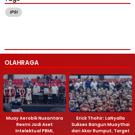
IPSI
OLAHRAGA
Muay Aerobik Nusantara
Erick Thohir: LaNyalla
Resmi Jadi Aset
Sukses Bangun Muaythai
Intelektual PBMI,
dari Akar Rumput, Target