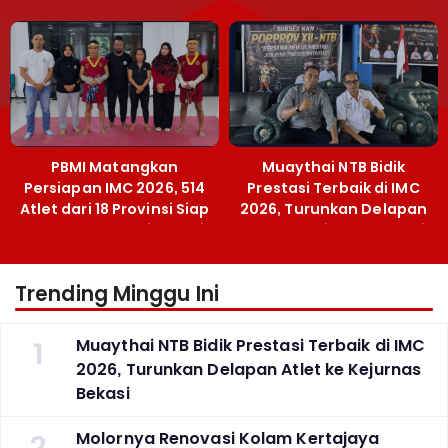
Menpora Sebut
Emas SEA Games
Terobosan Bangun
Grassroots
PBMI Matangkan
Muaythai NTB Bidik
Persiapan IMC 2026, 514
Prestasi Terbaik di IMC
Atlet dari 18 Provinsi Siap
2026, Turunkan Delapan
Berlaga Besok di Bekasi
Atlet ke Kejurnas Bekasi
Trending Minggu Ini
1
Muaythai NTB Bidik Prestasi Terbaik di IMC
2026, Turunkan Delapan Atlet ke Kejurnas
Bekasi
2
Molornya Renovasi Kolam Kertajaya