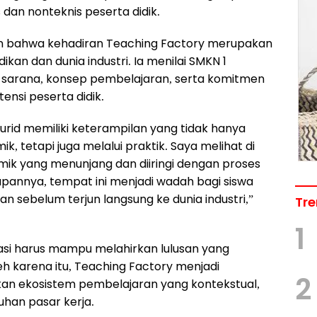
 dan nonteknis peserta didik.
an bahwa kehadiran Teaching Factory merupakan
kan dan dunia industri. Ia menilai SMKN 1
 sarana, konsep pembelajaran, serta komitmen
si peserta didik.
murid memiliki keterampilan yang tidak hanya
 tetapi juga melalui praktik. Saya melihat di
emik yang menunjang dan diiringi dengan proses
apannya, tempat ini menjadi wadah bagi siswa
sebelum terjun langsung ke dunia industri,”
Tre
1
si harus mampu melahirkan lulusan yang
eh karena itu, Teaching Factory menjadi
2
kan ekosistem pembelajaran yang kontekstual,
uhan pasar kerja.