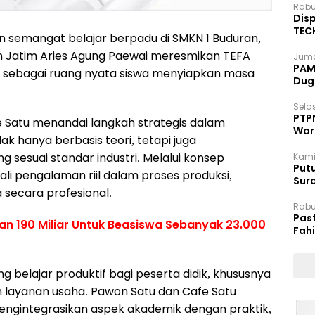
Rabu
Disp
TEC
semangat belajar berpadu di SMKN 1 Buduran,
Dip
kan Jatim Aries Agung Paewai meresmikan TEFA
Juma
PAM 
), sebagai ruang nyata siswa menyiapkan masa
Dug
Selas
PTP
 Satu menandai langkah strategis dalam
Wor
 hanya berbasis teori, tetapi juga
 sesuai standar industri. Melalui konsep
Kami
Putu
ali pengalaman riil dalam proses produksi,
Sur
 secara profesional.
Dok
Rabu
Pas
n 190 Miliar Untuk Beasiswa Sebanyak 23.000
Fah
Moj
g belajar produktif bagi peserta didik, khususnya
n layanan usaha. Pawon Satu dan Cafe Satu
ngintegrasikan aspek akademik dengan praktik,