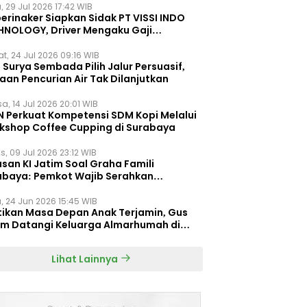
, 29 Jul 2026 17:42 WIB
erinaker Siapkan Sidak PT VISSI INDO
HNOLOGY, Driver Mengaku Gaji
otong Rp3 Juta
t, 24 Jul 2026 09:16 WIB
Surya Sembada Pilih Jalur Persuasif,
aan Pencurian Air Tak Dilanjutkan
a, 14 Jul 2026 20:01 WIB
N Perkuat Kompetensi SDM Kopi Melalui
kshop Coffee Cupping di Surabaya
s, 09 Jul 2026 23:12 WIB
san KI Jatim Soal Graha Famili
abaya: Pemkot Wajib Serahkan
umen Re-planning PT SAS
, 24 Jun 2026 15:45 WIB
tikan Masa Depan Anak Terjamin, Gus
im Datangi Keluarga Almarhumah di
orembun
Lihat Lainnya