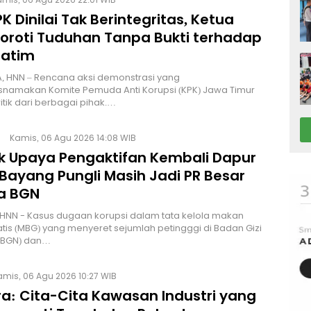
K Dinilai Tak Berintegritas, Ketua
Soroti Tuduhan Tanpa Bukti terhadap
Jatim
, HNN – Rencana aksi demonstrasi yang
namakan Komite Pemuda Anti Korupsi (KPK) Jawa Timur
itik dari berbagai pihak.…
Kamis, 06 Agu 2026 14:08 WIB
lik Upaya Pengaktifan Kembali Dapur
Bayang Pungli Masih Jadi PR Besar
a BGN
HNN - Kasus dugaan korupsi dalam tata kelola makan
atis (MBG) yang menyeret sejumlah petingggi di Badan Gizi
 (BGN) dan…
amis, 06 Agu 2026 10:27 WIB
a: Cita-Cita Kawasan Industri yang