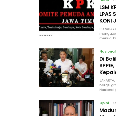
LSM KP
LPAS 
KONI 
SURABAYA
mengatas
menuai kr
Nasional
Di Ba
SPPG, 
Kepal
JAKARTA, 
bergzi gr
Nasional
Opini
K
Madur