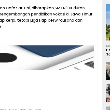
n Cafe Satu ini, diharapkan SMKN 1 Buduran
pengembangan pendidikan vokasi di Jawa Timur,
p kerja, tetapi juga siap berwirausaha dan
)
Sa
H
T
L
mis, 06 Agu 2026 22:01 WIB