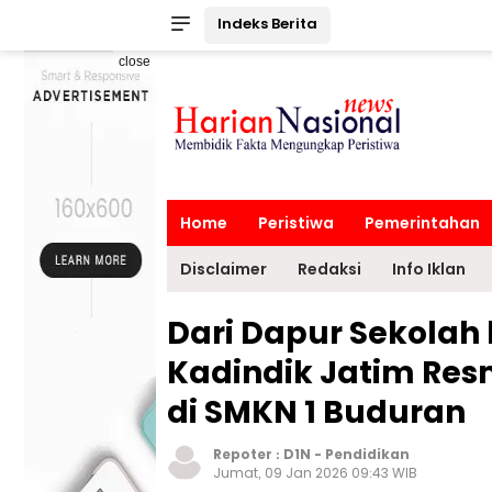
Indeks Berita
close
Home
Peristiwa
Pemerintahan
Disclaimer
Redaksi
Info Iklan
Dari Dapur Sekolah 
Kadindik Jatim Res
di SMKN 1 Buduran
Repoter :
D1N
-
Pendidikan
Jumat, 09 Jan 2026 09:43 WIB