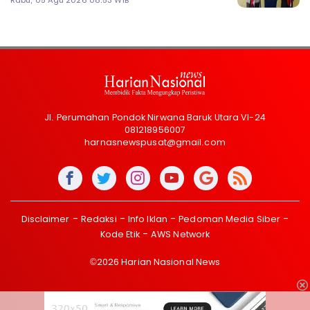
Rabu, 05 Agu 2026 08:53 WIB
Jl. Perumahan Pondok Nirwana Baruk Utara VI-24
081218956007
harnasnewspusat@gmail.com
Disclaimer
Redaksi
Info Iklan
Pedoman Media Siber
Kode Etik
AWS Network
©2026 Harian Nasional News