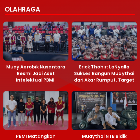
OLAHRAGA
Muay Aerobik Nusantara
Erick Thohir: LaNyalla
Resmi Jadi Aset
Sukses Bangun Muaythai
Intelektual PBMI,
dari Akar Rumput, Target
Menpora Sebut
Emas SEA Games
Terobosan Bangun
Grassroots
PBMI Matangkan
Muaythai NTB Bidik