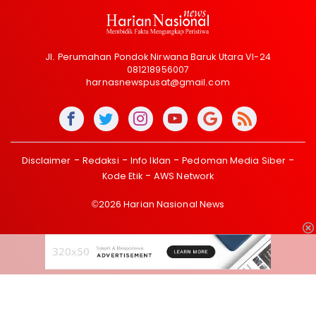
Jl. Perumahan Pondok Nirwana Baruk Utara VI-24
081218956007
harnasnewspusat@gmail.com
Disclaimer
Redaksi
Info Iklan
Pedoman Media Siber
Kode Etik
AWS Network
©2026 Harian Nasional News