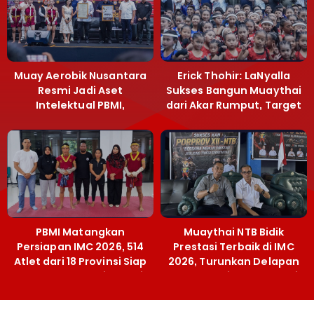
Muay Aerobik Nusantara
Erick Thohir: LaNyalla
Resmi Jadi Aset
Sukses Bangun Muaythai
Intelektual PBMI,
dari Akar Rumput, Target
Menpora Sebut
Emas SEA Games
Terobosan Bangun
Grassroots
PBMI Matangkan
Muaythai NTB Bidik
Persiapan IMC 2026, 514
Prestasi Terbaik di IMC
Atlet dari 18 Provinsi Siap
2026, Turunkan Delapan
Berlaga Besok di Bekasi
Atlet ke Kejurnas Bekasi