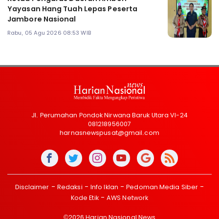
Yayasan Hang Tuah Lepas Peserta
Jambore Nasional
Rabu, 05 Agu 2026 08:53 WIB
Jl. Perumahan Pondok Nirwana Baruk Utara VI-24
081218956007
harnasnewspusat@gmail.com
Disclaimer
Redaksi
Info Iklan
Pedoman Media Siber
Kode Etik
AWS Network
©2026 Harian Nasional News