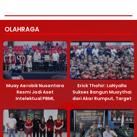
OLAHRAGA
Muay Aerobik Nusantara
Erick Thohir: LaNyalla
Resmi Jadi Aset
Sukses Bangun Muaythai
Intelektual PBMI,
dari Akar Rumput, Target
Menpora Sebut
Emas SEA Games
Terobosan Bangun
Grassroots