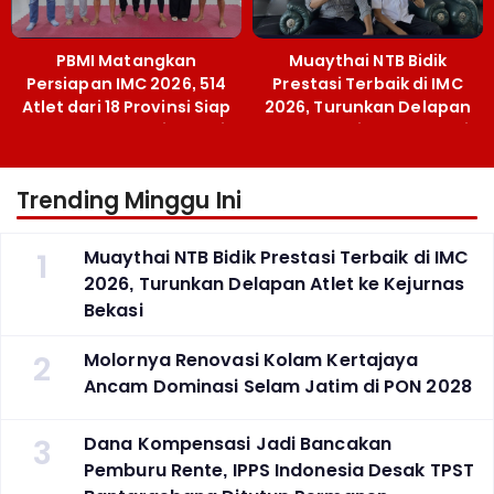
PBMI Matangkan
Muaythai NTB Bidik
Persiapan IMC 2026, 514
Prestasi Terbaik di IMC
Atlet dari 18 Provinsi Siap
2026, Turunkan Delapan
Berlaga Besok di Bekasi
Atlet ke Kejurnas Bekasi
Trending Minggu Ini
1
Muaythai NTB Bidik Prestasi Terbaik di IMC
2026, Turunkan Delapan Atlet ke Kejurnas
Bekasi
2
Molornya Renovasi Kolam Kertajaya
Ancam Dominasi Selam Jatim di PON 2028
3
Dana Kompensasi Jadi Bancakan
Pemburu Rente, IPPS Indonesia Desak TPST