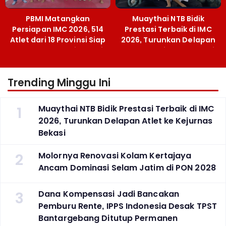
PBMI Matangkan
Muaythai NTB Bidik
Persiapan IMC 2026, 514
Prestasi Terbaik di IMC
Atlet dari 18 Provinsi Siap
2026, Turunkan Delapan
Berlaga Besok di Bekasi
Atlet ke Kejurnas Bekasi
Trending Minggu Ini
1
Muaythai NTB Bidik Prestasi Terbaik di IMC
2026, Turunkan Delapan Atlet ke Kejurnas
Bekasi
2
Molornya Renovasi Kolam Kertajaya
Ancam Dominasi Selam Jatim di PON 2028
3
Dana Kompensasi Jadi Bancakan
Pemburu Rente, IPPS Indonesia Desak TPST
Bantargebang Ditutup Permanen