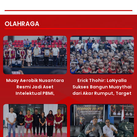
OLAHRAGA
Muay Aerobik Nusantara
Erick Thohir: LaNyalla
Resmi Jadi Aset
Sukses Bangun Muaythai
Intelektual PBMI,
dari Akar Rumput, Target
Menpora Sebut
Emas SEA Games
Terobosan Bangun
Grassroots