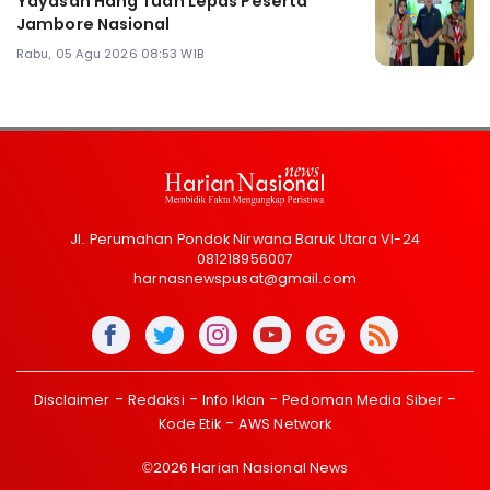
Yayasan Hang Tuah Lepas Peserta
Jambore Nasional
Rabu, 05 Agu 2026 08:53 WIB
Jl. Perumahan Pondok Nirwana Baruk Utara VI-24
081218956007
harnasnewspusat@gmail.com
Disclaimer
Redaksi
Info Iklan
Pedoman Media Siber
Kode Etik
AWS Network
©2026 Harian Nasional News