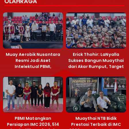
OLAHRAGA
Muay Aerobik Nusantara
Erick Thohir: LaNyalla
Resmi Jadi Aset
Sukses Bangun Muaythai
Intelektual PBMI,
dari Akar Rumput, Target
Menpora Sebut
Emas SEA Games
Terobosan Bangun
Grassroots
PBMI Matangkan
Muaythai NTB Bidik
Persiapan IMC 2026, 514
Prestasi Terbaik di IMC