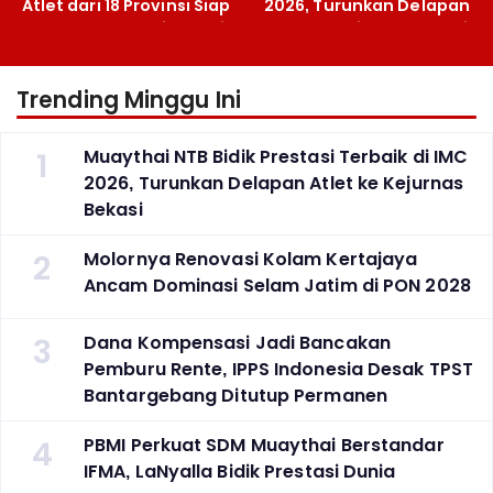
Atlet dari 18 Provinsi Siap
2026, Turunkan Delapan
Berlaga Besok di Bekasi
Atlet ke Kejurnas Bekasi
Trending Minggu Ini
1
Muaythai NTB Bidik Prestasi Terbaik di IMC
2026, Turunkan Delapan Atlet ke Kejurnas
Bekasi
2
Molornya Renovasi Kolam Kertajaya
Ancam Dominasi Selam Jatim di PON 2028
3
Dana Kompensasi Jadi Bancakan
Pemburu Rente, IPPS Indonesia Desak TPST
Bantargebang Ditutup Permanen
4
PBMI Perkuat SDM Muaythai Berstandar
IFMA, LaNyalla Bidik Prestasi Dunia