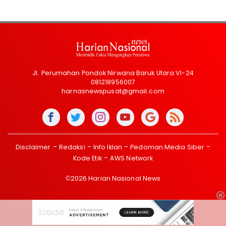
Jl. Perumahan Pondok Nirwana Baruk Utara VI-24
081218956007
harnasnewspusat@gmail.com
Disclaimer
Redaksi
Info Iklan
Pedoman Media Siber
Kode Etik
AWS Network
©2026 Harian Nasional News