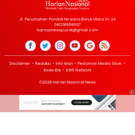
Jl. Perumahan Pondok Nirwana Baruk Utara VI-24
081218956007
harnasnewspusat@gmail.com
Disclaimer
Redaksi
Info Iklan
Pedoman Media Siber
Kode Etik
AWS Network
©2026 Harian Nasional News