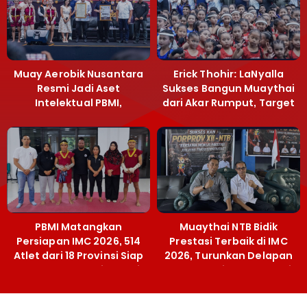
Muay Aerobik Nusantara
Erick Thohir: LaNyalla
Resmi Jadi Aset
Sukses Bangun Muaythai
Intelektual PBMI,
dari Akar Rumput, Target
Menpora Sebut
Emas SEA Games
Terobosan Bangun
Grassroots
PBMI Matangkan
Muaythai NTB Bidik
Persiapan IMC 2026, 514
Prestasi Terbaik di IMC
Atlet dari 18 Provinsi Siap
2026, Turunkan Delapan
Berlaga Besok di Bekasi
Atlet ke Kejurnas Bekasi