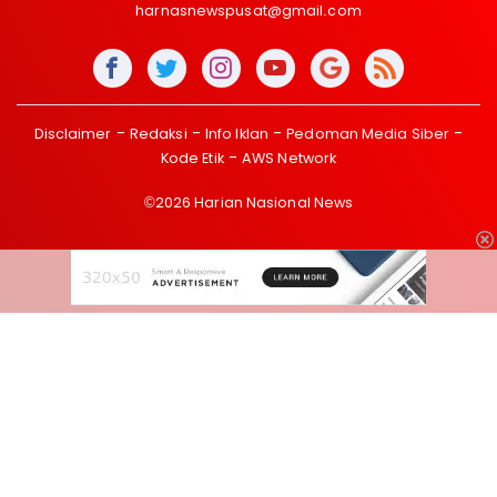
harnasnewspusat@gmail.com
Disclaimer
Redaksi
Info Iklan
Pedoman Media Siber
Kode Etik
AWS Network
©2026 Harian Nasional News