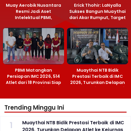
Muay Aerobik Nusantara
Erick Thohir: LaNyalla
Resmi Jadi Aset
Sukses Bangun Muaythai
Intelektual PBMI,
dari Akar Rumput, Target
Menpora Sebut
Emas SEA Games
Terobosan Bangun
Grassroots
PBMI Matangkan
Muaythai NTB Bidik
Persiapan IMC 2026, 514
Prestasi Terbaik di IMC
Atlet dari 18 Provinsi Siap
2026, Turunkan Delapan
Berlaga Besok di Bekasi
Atlet ke Kejurnas Bekasi
Trending Minggu Ini
1
Muaythai NTB Bidik Prestasi Terbaik di IMC
2026, Turunkan Delapan Atlet ke Kejurnas