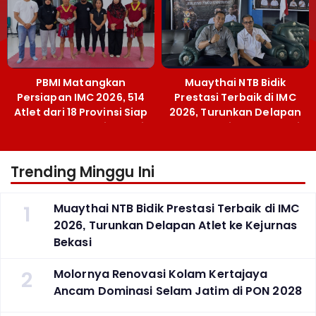
PBMI Matangkan
Muaythai NTB Bidik
Persiapan IMC 2026, 514
Prestasi Terbaik di IMC
Atlet dari 18 Provinsi Siap
2026, Turunkan Delapan
Berlaga Besok di Bekasi
Atlet ke Kejurnas Bekasi
Trending Minggu Ini
1
Muaythai NTB Bidik Prestasi Terbaik di IMC
2026, Turunkan Delapan Atlet ke Kejurnas
Bekasi
2
Molornya Renovasi Kolam Kertajaya
Ancam Dominasi Selam Jatim di PON 2028