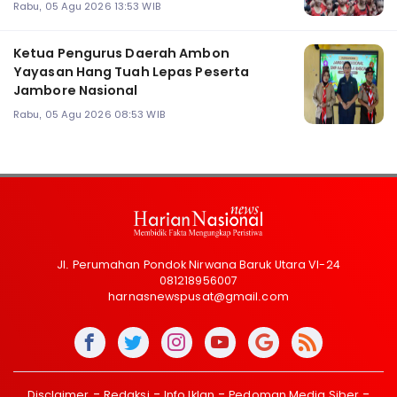
Rabu, 05 Agu 2026 13:53 WIB
Ketua Pengurus Daerah Ambon
Yayasan Hang Tuah Lepas Peserta
Jambore Nasional
Rabu, 05 Agu 2026 08:53 WIB
Jl. Perumahan Pondok Nirwana Baruk Utara VI-24
081218956007
harnasnewspusat@gmail.com
Disclaimer
Redaksi
Info Iklan
Pedoman Media Siber