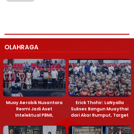
OLAHRAGA
Muay Aerobik Nusantara
Erick Thohir: LaNyalla
Resmi Jadi Aset
Sukses Bangun Muaythai
Intelektual PBMI,
dari Akar Rumput, Target
Menpora Sebut
Emas SEA Games
Terobosan Bangun
Grassroots