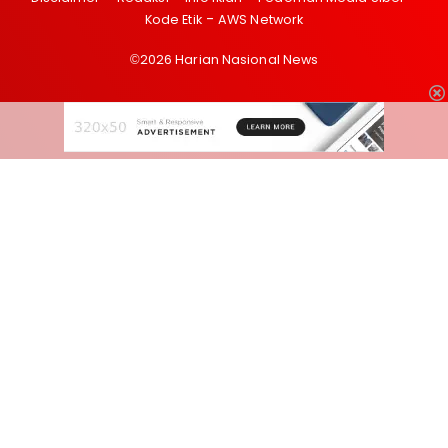
Kode Etik
AWS Network
©2026 Harian Nasional News