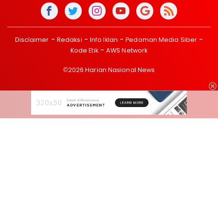
Disclaimer
Redaksi
Info Iklan
Pedoman Media Siber
Kode Etik
AWS Network
©2026 Harian Nasional News