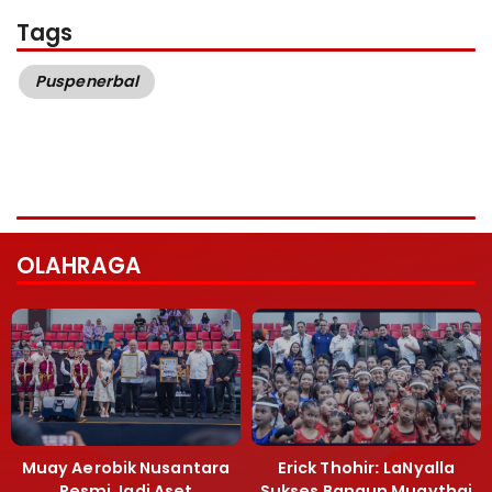
Tags
Puspenerbal
OLAHRAGA
Muay Aerobik Nusantara
Erick Thohir: LaNyalla
Resmi Jadi Aset
Sukses Bangun Muaythai