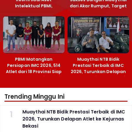
Intelektual PBMI,
dari Akar Rumput, Target
Menpora Sebut
Emas SEA Games
Terobosan Bangun
Grassroots
PBMI Matangkan
Muaythai NTB Bidik
Persiapan IMC 2026, 514
Prestasi Terbaik di IMC
Atlet dari 18 Provinsi Siap
2026, Turunkan Delapan
Berlaga Besok di Bekasi
Atlet ke Kejurnas Bekasi
Trending Minggu Ini
1
Muaythai NTB Bidik Prestasi Terbaik di IMC
2026, Turunkan Delapan Atlet ke Kejurnas
Bekasi