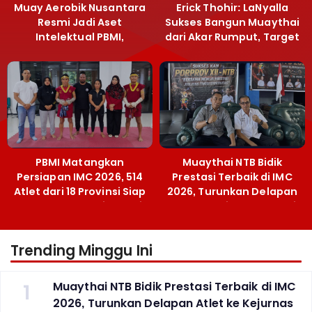
Muay Aerobik Nusantara
Erick Thohir: LaNyalla
Resmi Jadi Aset
Sukses Bangun Muaythai
Intelektual PBMI,
dari Akar Rumput, Target
Menpora Sebut
Emas SEA Games
Terobosan Bangun
Grassroots
PBMI Matangkan
Muaythai NTB Bidik
Persiapan IMC 2026, 514
Prestasi Terbaik di IMC
Atlet dari 18 Provinsi Siap
2026, Turunkan Delapan
Berlaga Besok di Bekasi
Atlet ke Kejurnas Bekasi
Trending Minggu Ini
1
Muaythai NTB Bidik Prestasi Terbaik di IMC
2026, Turunkan Delapan Atlet ke Kejurnas