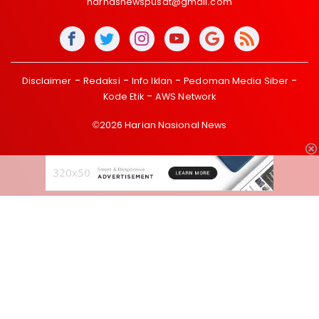
harnasnewspusat@gmail.com
Disclaimer
Redaksi
Info Iklan
Pedoman Media Siber
Kode Etik
AWS Network
©2026 Harian Nasional News