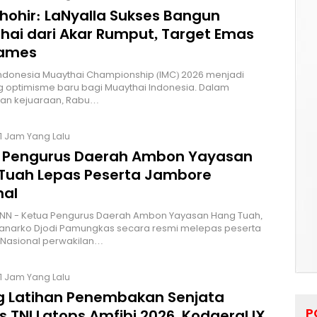
Thohir: LaNyalla Sukses Bangun
hai dari Akar Rumput, Target Emas
Games
Indonesia Muaythai Championship (IMC) 2026 menjadi
 optimisme baru bagi Muaythai Indonesia. Dalam
n kejuaraan, Rabu…
1 Jam Yang Lalu
 Pengurus Daerah Ambon Yayasan
Tuah Lepas Peserta Jambore
nal
NN - Ketua Pengurus Daerah Ambon Yayasan Hang Tuah,
Hanarko Djodi Pamungkas secara resmi melepas peserta
Nasional perwakilan…
1 Jam Yang Lalu
g Latihan Penembakan Senjata
P
 TNI Latops Amfibi 2026, Kodaeral IX