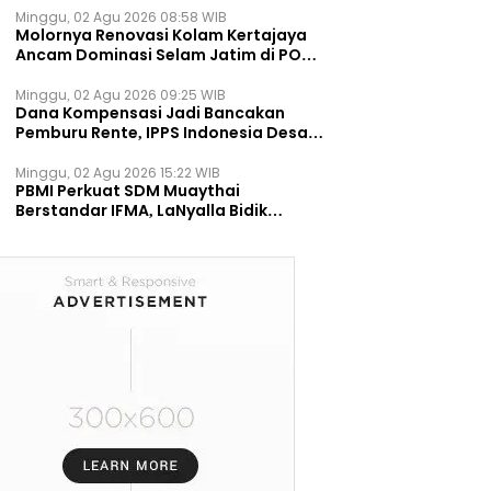
Minggu, 02 Agu 2026 08:58 WIB
Molornya Renovasi Kolam Kertajaya
Ancam Dominasi Selam Jatim di PON
2028
Minggu, 02 Agu 2026 09:25 WIB
Dana Kompensasi Jadi Bancakan
Pemburu Rente, IPPS Indonesia Desak
TPST Bantargebang Ditutup
Permanen
Minggu, 02 Agu 2026 15:22 WIB
PBMI Perkuat SDM Muaythai
Berstandar IFMA, LaNyalla Bidik
Prestasi Dunia