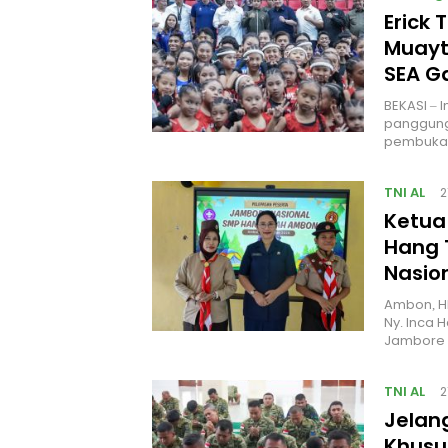
Erick 
Muayt
SEA 
BEKASI – 
panggung
pembukaa
TNI AL
2
Ketua
Hang 
Nasio
Ambon, H
Ny. Inca 
Jambore 
TNI AL
2
Jelan
Khusus