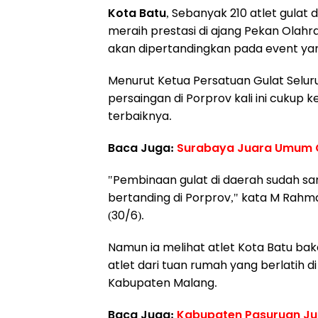
Kota Batu
, Sebanyak 210 atlet gulat
meraih prestasi di ajang Pekan Olahra
akan dipertandingkan pada event yan
Menurut Ketua Persatuan Gulat Selur
persaingan di Porprov kali ini cuku
terbaiknya.
Baca Juga:
Surabaya Juara Umum Ca
"Pembinaan gulat di daerah sudah sang
bertanding di Porprov," kata M Rahman
(30/6).
Namun ia melihat atlet Kota Batu ba
atlet dari tuan rumah yang berlatih d
Kabupaten Malang.
Baca Juga:
Kabupaten Pasuruan Ju