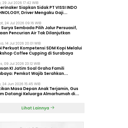
, 29 Jul 2026 17:42 WIB
erinaker Siapkan Sidak PT VISSI INDO
HNOLOGY, Driver Mengaku Gaji
otong Rp3 Juta
t, 24 Jul 2026 09:16 WIB
Surya Sembada Pilih Jalur Persuasif,
aan Pencurian Air Tak Dilanjutkan
a, 14 Jul 2026 20:01 WIB
N Perkuat Kompetensi SDM Kopi Melalui
kshop Coffee Cupping di Surabaya
s, 09 Jul 2026 23:12 WIB
san KI Jatim Soal Graha Famili
abaya: Pemkot Wajib Serahkan
umen Re-planning PT SAS
, 24 Jun 2026 15:45 WIB
tikan Masa Depan Anak Terjamin, Gus
im Datangi Keluarga Almarhumah di
orembun
Lihat Lainnya