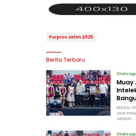
Porprov Jatim 2025
Berita Terbaru
Olahrag
Muay 
Intel
Bangu
BEKASI, H
aset intel
setelah…
Olahrag