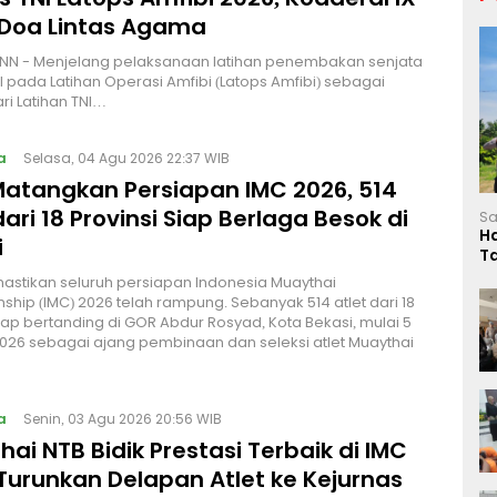
 Doa Lintas Agama
NN - Menjelang pelaksanaan latihan penembakan senjata
I pada Latihan Operasi Amfibi (Latops Amfibi) sebagai
ri Latihan TNI…
a
Selasa, 04 Agu 2026 22:37 WIB
Matangkan Persiapan IMC 2026, 514
dari 18 Provinsi Siap Berlaga Besok di
Sa
H
i
T
L
stikan seluruh persiapan Indonesia Muaythai
hip (IMC) 2026 telah rampung. Sebanyak 514 atlet dari 18
siap bertanding di GOR Abdur Rosyad, Kota Bekasi, mulai 5
026 sebagai ajang pembinaan dan seleksi atlet Muaythai
a
Senin, 03 Agu 2026 20:56 WIB
ai NTB Bidik Prestasi Terbaik di IMC
Turunkan Delapan Atlet ke Kejurnas