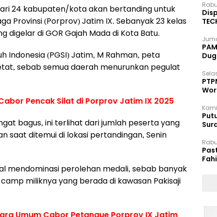
Rabu
 dari 24 kabupaten/kota akan bertanding untuk
Disp
ga Provinsi (Porprov) Jatim IX. Sebanyak 23 kelas
TEC
Dip
g digelar di GOR Gajah Mada di Kota Batu.
Juma
PAM 
uh Indonesia (PGSI) Jatim, M Rahman, peta
Dug
p ketat, sebab semua daerah menurunkan pegulat
Selas
PTP
Wor
bor Pencak Silat di Porprov Jatim IX 2025
Kami
Putu
at bagus, ini terlihat dari jumlah peserta yang
Sur
Dok
 saat ditemui di lokasi pertandingan, Senin
Rabu
Pas
Fah
Moj
kal mendominasi perolehan medali, sebab banyak
i camp miliknya yang berada di kawasan Pakisaji
ara Umum Cabor Petanque Porprov IX Jatim