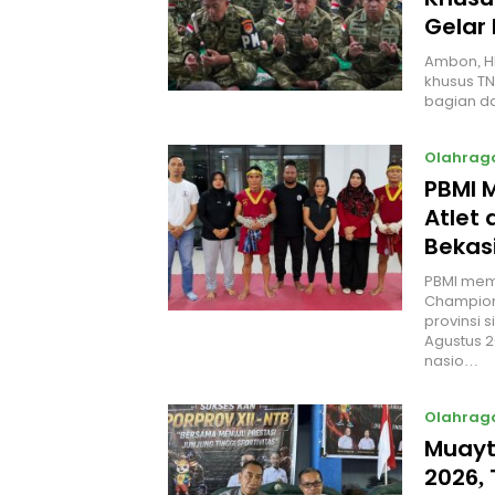
Gelar
Ambon, H
khusus TN
bagian da
Olahrag
PBMI 
Atlet 
Bekas
PBMI mema
Champions
provinsi 
Agustus 2
nasio…
Olahrag
Muayth
2026, 