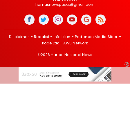
harnasnewspusat@gmail.com
Disclaimer
Redaksi
Info Iklan
Pedoman Media Siber
Kode Etik
AWS Network
©2026 Harian Nasional News