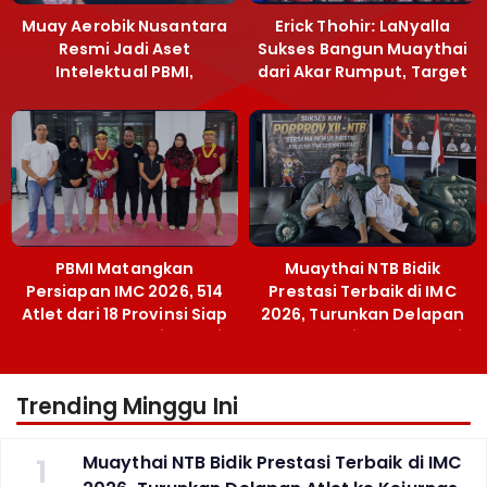
Muay Aerobik Nusantara
Erick Thohir: LaNyalla
Resmi Jadi Aset
Sukses Bangun Muaythai
Intelektual PBMI,
dari Akar Rumput, Target
Menpora Sebut
Emas SEA Games
Terobosan Bangun
Grassroots
PBMI Matangkan
Muaythai NTB Bidik
Persiapan IMC 2026, 514
Prestasi Terbaik di IMC
Atlet dari 18 Provinsi Siap
2026, Turunkan Delapan
Berlaga Besok di Bekasi
Atlet ke Kejurnas Bekasi
Trending Minggu Ini
1
Muaythai NTB Bidik Prestasi Terbaik di IMC