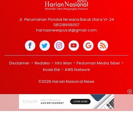
Jl. Perumahan Pondok Nirwana Baruk Utara VI-24
081218956007
harnasnewspusat@gmail.com
Disclaimer
Redaksi
Info Iklan
Pedoman Media Siber
Kode Etik
AWS Network
©2026 Harian Nasional News