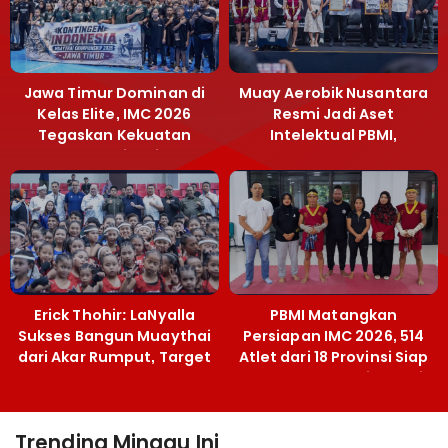
Jawa Timur Dominan di
Muay Aerobik Nusantara
Kelas Elite, IMC 2026
Resmi Jadi Aset
Tegaskan Kekuatan
Intelektual PBMI,
Muaythai Jatim
Menpora Sebut
Terobosan Bangun
Grassroots
Erick Thohir: LaNyalla
PBMI Matangkan
Sukses Bangun Muaythai
Persiapan IMC 2026, 514
dari Akar Rumput, Target
Atlet dari 18 Provinsi Siap
Emas SEA Games
Berlaga Besok di Bekasi
Trending Minggu Ini