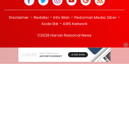
Disclaimer
Redaksi
Info Iklan
Pedoman Media Siber
Kode Etik
AWS Network
©2026 Harian Nasional News