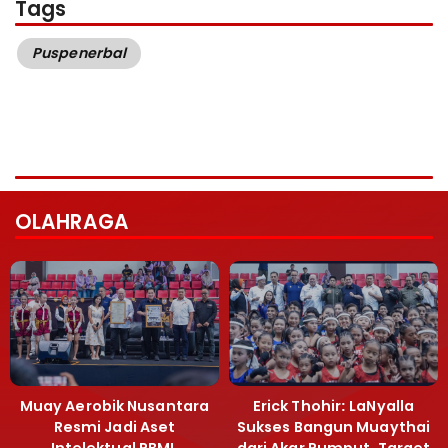
Tags
Puspenerbal
OLAHRAGA
Muay Aerobik Nusantara
Erick Thohir: LaNyalla
Resmi Jadi Aset
Sukses Bangun Muaythai
Intelektual PBMI,
dari Akar Rumput, Target