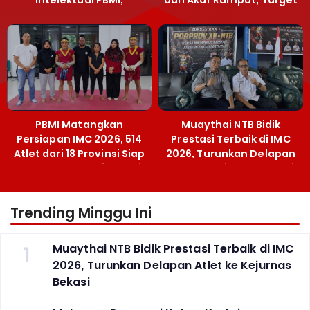
Menpora Sebut
Emas SEA Games
Terobosan Bangun
Grassroots
PBMI Matangkan
Muaythai NTB Bidik
Persiapan IMC 2026, 514
Prestasi Terbaik di IMC
Atlet dari 18 Provinsi Siap
2026, Turunkan Delapan
Berlaga Besok di Bekasi
Atlet ke Kejurnas Bekasi
Trending Minggu Ini
1
Muaythai NTB Bidik Prestasi Terbaik di IMC
2026, Turunkan Delapan Atlet ke Kejurnas
Bekasi