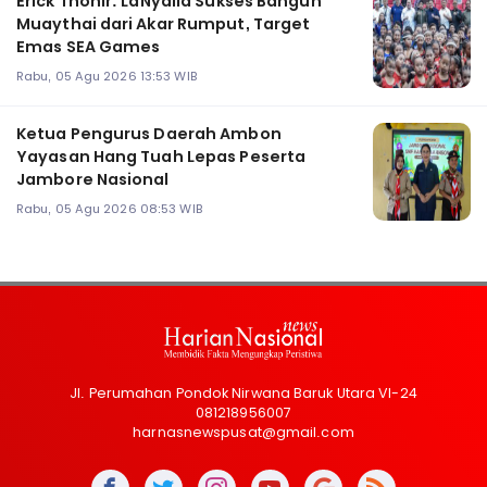
Erick Thohir: LaNyalla Sukses Bangun
Muaythai dari Akar Rumput, Target
Emas SEA Games
Rabu, 05 Agu 2026 13:53 WIB
Ketua Pengurus Daerah Ambon
Yayasan Hang Tuah Lepas Peserta
Jambore Nasional
Rabu, 05 Agu 2026 08:53 WIB
Jl. Perumahan Pondok Nirwana Baruk Utara VI-24
081218956007
harnasnewspusat@gmail.com