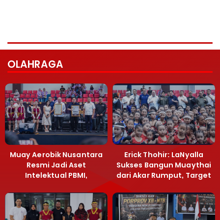
OLAHRAGA
Muay Aerobik Nusantara
Erick Thohir: LaNyalla
Resmi Jadi Aset
Sukses Bangun Muaythai
Intelektual PBMI,
dari Akar Rumput, Target
Menpora Sebut
Emas SEA Games
Terobosan Bangun
Grassroots