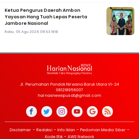
Ketua Pengurus Daerah Ambon
Yayasan Hang Tuah Lepas Peserta
Jambore Nasional
Rabu, 05 Agu 2026 08:53 WIB
Jl. Perumahan Pondok Nirwana Baruk Utara VI-24
081218956007
harnasnewspusat@gmail.com
Disclaimer
Redaksi
Info Iklan
Pedoman Media Siber
Kode Etik
AWS Network