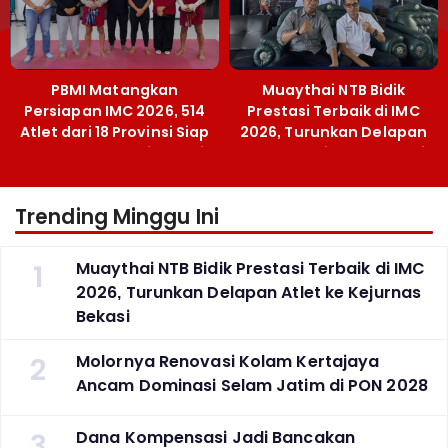
PBMI Matangkan
Muaythai NTB Bidik
Persiapan IMC 2026, 514
Prestasi Terbaik di IMC
Atlet dari 18 Provinsi Siap
2026, Turunkan Delapan
Berlaga Besok di Bekasi
Atlet ke Kejurnas Bekasi
Trending Minggu Ini
1
Muaythai NTB Bidik Prestasi Terbaik di IMC
2026, Turunkan Delapan Atlet ke Kejurnas
Bekasi
2
Molornya Renovasi Kolam Kertajaya
Ancam Dominasi Selam Jatim di PON 2028
3
Dana Kompensasi Jadi Bancakan