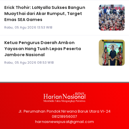
Erick Thohir: LaNyalla Sukses Bangun
Muaythai dari Akar Rumput, Target
Emas SEA Games
Rabu, 05 Agu 2026 13:53 WIB
Ketua Pengurus Daerah Ambon
Yayasan Hang Tuah Lepas Peserta
Jambore Nasional
Rabu, 05 Agu 2026 08:53 WIB
Jl. Perumahan Pondok Nirwana Baruk Utara VI-24
081218956007
harnasnewspusat@gmail.com