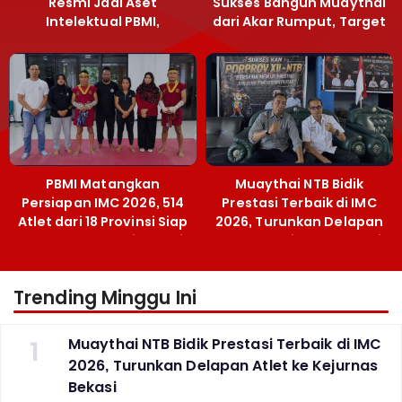
Resmi Jadi Aset
Sukses Bangun Muaythai
Intelektual PBMI,
dari Akar Rumput, Target
Menpora Sebut
Emas SEA Games
Terobosan Bangun
Grassroots
PBMI Matangkan
Muaythai NTB Bidik
Persiapan IMC 2026, 514
Prestasi Terbaik di IMC
Atlet dari 18 Provinsi Siap
2026, Turunkan Delapan
Berlaga Besok di Bekasi
Atlet ke Kejurnas Bekasi
Trending Minggu Ini
1
Muaythai NTB Bidik Prestasi Terbaik di IMC
2026, Turunkan Delapan Atlet ke Kejurnas
Bekasi