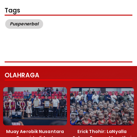
Tags
Puspenerbal
OLAHRAGA
Muay Aerobik Nusantara
Erick Thohir: LaNyalla