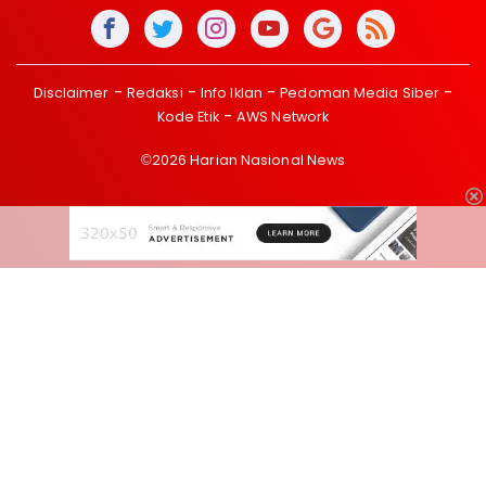
Disclaimer
Redaksi
Info Iklan
Pedoman Media Siber
Kode Etik
AWS Network
©2026 Harian Nasional News