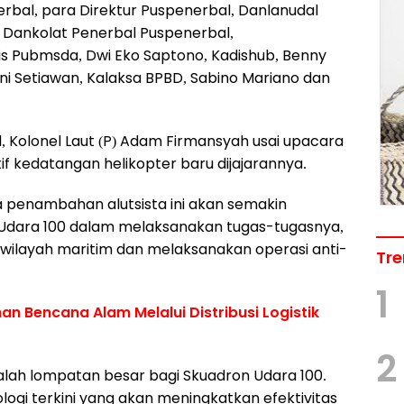
bal, para Direktur Puspenerbal, Danlanudal
 Dankolat Penerbal Puspenerbal,
is Pubmsda, Dwi Eko Saptono, Kadishub, Benny
ni Setiawan, Kalaksa BPBD, Sabino Mariano dan
 Kolonel Laut (P) Adam Firmansyah usai upacara
f kedatangan helikopter baru dijajarannya.
penambahan alutsista ini akan semakin
ara 100 dalam melaksanakan tugas-tugasnya,
ilayah maritim dan melaksanakan operasi anti-
Tre
1
n Bencana Alam Melalui Distribusi Logistik
2
alah lompatan besar bagi Skuadron Udara 100.
ologi terkini yang akan meningkatkan efektivitas