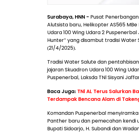
Surabaya, HNN -
Pusat Penerbangan 
Alutsista baru, Helikopter AS565 MB
Udara 100 Wing Udara 2 Puspenerbal 
Hunter" yang disambut tradisi Water 
(21/4/2025).
Tradisi Water Salute dan pentahbisa
jajaran Skuadron Udara 100 Wing Uda
Puspenerbal, Laksda TNl Sisyani Jaffar
Baca Juga:
TNl AL Terus Salurkan B
Terdampak Bencana Alam di Taken
Komandan Puspenerbal menyiramkan 
Panther baru dan pemecahan kendi usa
Bupati Sidoarjo, H. Subandi dan Wada