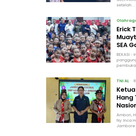
setelah…
Olahrag
Erick 
Muayt
SEA 
BEKASI – 
panggung
pembukaa
TNI AL
R
Ketua
Hang 
Nasio
Ambon, H
Ny. Inca 
Jambore 