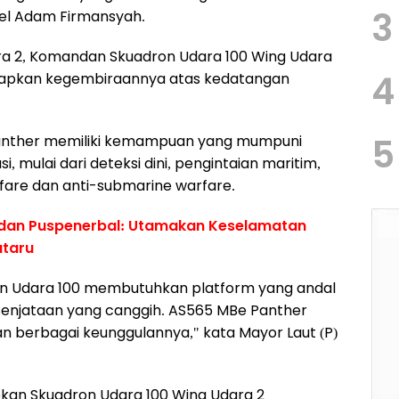
3
nel Adam Firmansyah.
 2, Komandan Skuadron Udara 100 Wing Udara
4
gkapkan kegembiraannya atas kedatangan
5
anther memiliki kemampuan yang mumpuni
mulai dari deteksi dini, pengintaian maritim,
are dan anti-submarine warfare.
adan Puspenerbal: Utamakan Keselamatan
ataru
ron Udara 100 membutuhkan platform yang andal
rsenjataan yang canggih. AS565 MBe Panther
 berbagai keunggulannya," kata Mayor Laut (P)
kan Skuadron Udara 100 Wing Udara 2