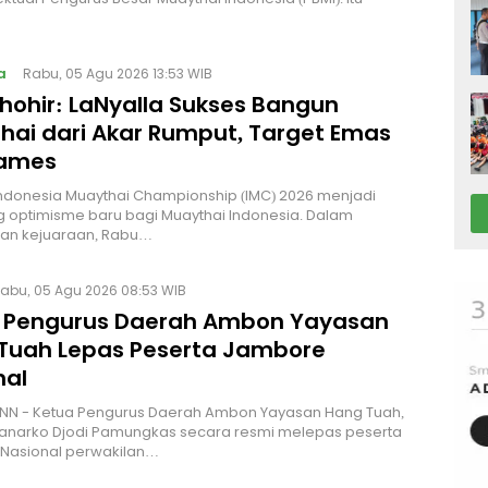
a
Rabu, 05 Agu 2026 13:53 WIB
Thohir: LaNyalla Sukses Bangun
hai dari Akar Rumput, Target Emas
Games
Indonesia Muaythai Championship (IMC) 2026 menjadi
 optimisme baru bagi Muaythai Indonesia. Dalam
n kejuaraan, Rabu…
abu, 05 Agu 2026 08:53 WIB
 Pengurus Daerah Ambon Yayasan
Tuah Lepas Peserta Jambore
nal
NN - Ketua Pengurus Daerah Ambon Yayasan Hang Tuah,
Hanarko Djodi Pamungkas secara resmi melepas peserta
Nasional perwakilan…