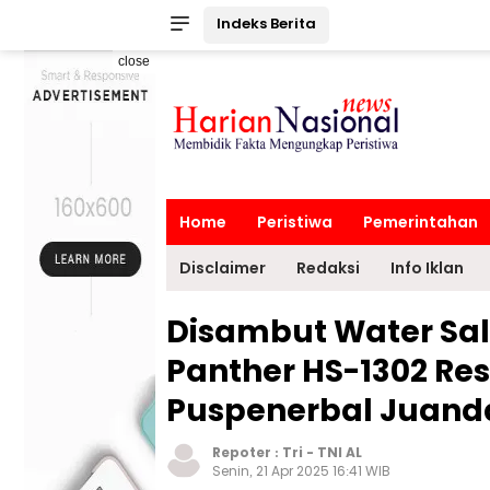
Indeks Berita
close
Home
Peristiwa
Pemerintahan
Disclaimer
Redaksi
Info Iklan
Disambut Water Sal
Panther HS-1302 Re
Puspenerbal Juand
Repoter :
Tri
-
TNI AL
Senin, 21 Apr 2025 16:41 WIB