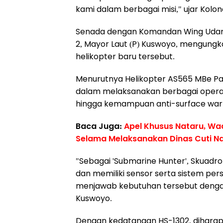
kami dalam berbagai misi," ujar Kolo
Senada dengan Komandan Wing Udara
2, Mayor Laut (P) Kuswoyo, mengun
helikopter baru tersebut.
Menurutnya Helikopter AS565 MBe P
dalam melaksanakan berbagai operasi, 
hingga kemampuan anti-surface warf
Baca Juga:
Apel Khusus Nataru, W
Selama Melaksanakan Dinas Cuti N
"Sebagai 'Submarine Hunter', Skuad
dan memiliki sensor serta sistem pe
menjawab kebutuhan tersebut dengan
Kuswoyo.
Dengan kedatangan HS-1302, diharap