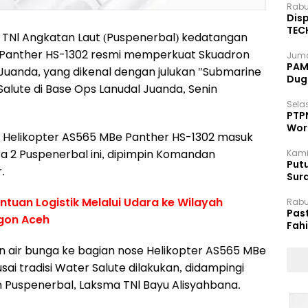
Rabu
Disp
TEC
TNl Angkatan Laut (Puspenerbal) kedatangan
Dip
e Panther HS-1302 resmi memperkuat Skuadron
Juma
PAM 
Juanda, yang dikenal dengan julukan "Submarine
Dug
Salute di Base Ops Lanudal Juanda, Senin
Selas
PTP
Wor
n Helikopter AS565 MBe Panther HS-1302 masuk
ra 2 Puspenerbal ini, dipimpin Komandan
Kami
Putu
.
Sur
Dok
antuan Logistik Melalui Udara ke Wilayah
Rabu
Pas
gon Aceh
Fah
Moj
air bunga ke bagian nose Helikopter AS565 MBe
i tradisi Water Salute dilakukan, didampingi
n Puspenerbal, Laksma TNl Bayu Alisyahbana.