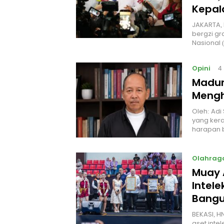
Kepal
JAKARTA, 
bergzi gr
Nasional
Opini
4
Madur
Mengh
Oleh: Adi
yang kera
harapan 
Olahrag
Muay 
Intel
Bangu
BEKASI, H
aset intel