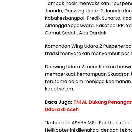
Tampak hadir menyaksikan Irpuspener
Juanda, Danwing Udara 2 Juanda dan
Kabakesbangpol, Fredik Suharto, Kad
Airlangga Yogaswara, Kasatpol PP, Ya
Camat Sedati, Abu Dardak.
Komandan Wing Udara 2 Puspenerbal,
tradisi menyatakan menyambut positi
Danwing Udara 2 menekankan bahwa 
memperkuat kemampuan Skuadron Ud
terutama dalam menjaga keamanan w
kapal selam.
Baca Juga:
TNl AL Dukung Penangana
Udara di Aceh
"Kehadiran AS565 MBe Panther ini ad
Helikopter ini dilengkapi dengan tekn