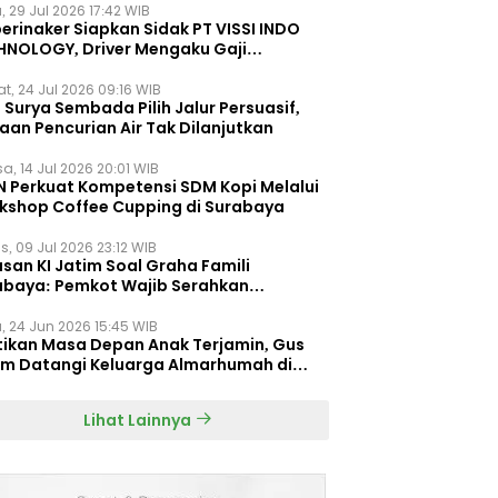
, 29 Jul 2026 17:42 WIB
erinaker Siapkan Sidak PT VISSI INDO
HNOLOGY, Driver Mengaku Gaji
otong Rp3 Juta
t, 24 Jul 2026 09:16 WIB
Surya Sembada Pilih Jalur Persuasif,
aan Pencurian Air Tak Dilanjutkan
a, 14 Jul 2026 20:01 WIB
N Perkuat Kompetensi SDM Kopi Melalui
kshop Coffee Cupping di Surabaya
s, 09 Jul 2026 23:12 WIB
san KI Jatim Soal Graha Famili
abaya: Pemkot Wajib Serahkan
umen Re-planning PT SAS
, 24 Jun 2026 15:45 WIB
tikan Masa Depan Anak Terjamin, Gus
im Datangi Keluarga Almarhumah di
orembun
Lihat Lainnya