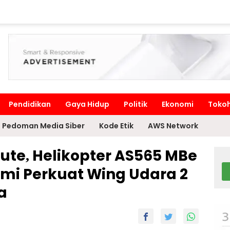
Pendidikan
Gaya Hidup
Politik
Ekonomi
Toko
Pedoman Media Siber
Kode Etik
AWS Network
ute, Helikopter AS565 MBe
smi Perkuat Wing Udara 2
a