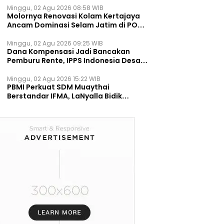
Minggu, 02 Agu 2026 08:58 WIB
Molornya Renovasi Kolam Kertajaya
Ancam Dominasi Selam Jatim di PON
2028
Minggu, 02 Agu 2026 09:25 WIB
Dana Kompensasi Jadi Bancakan
Pemburu Rente, IPPS Indonesia Desak
TPST Bantargebang Ditutup
Permanen
Minggu, 02 Agu 2026 15:22 WIB
PBMI Perkuat SDM Muaythai
Berstandar IFMA, LaNyalla Bidik
Prestasi Dunia