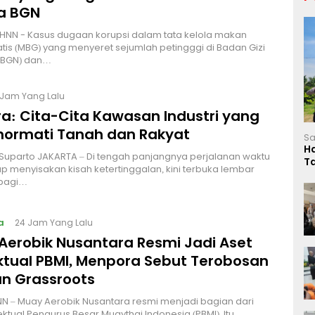
a BGN
HNN - Kasus dugaan korupsi dalam tata kelola makan
atis (MBG) yang menyeret sejumlah petingggi di Badan Gizi
 (BGN) dan…
 Jam Yang Lalu
a: Cita-Cita Kawasan Industri yang
ormati Tanah dan Rakyat
Sa
H
 Suparto JAKARTA – Di tengah panjangnya perjalanan waktu
T
p menyisakan kisah ketertinggalan, kini terbuka lembar
L
bagi…
a
24 Jam Yang Lalu
Aerobik Nusantara Resmi Jadi Aset
ektual PBMI, Menpora Sebut Terobosan
n Grassroots
NN – Muay Aerobik Nusantara resmi menjadi bagian dari
ektual Pengurus Besar Muaythai Indonesia (PBMI). Itu