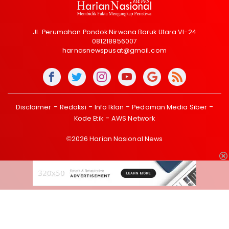
Jl. Perumahan Pondok Nirwana Baruk Utara VI-24
081218956007
harnasnewspusat@gmail.com
Disclaimer
Redaksi
Info Iklan
Pedoman Media Siber
Kode Etik
AWS Network
©2026 Harian Nasional News