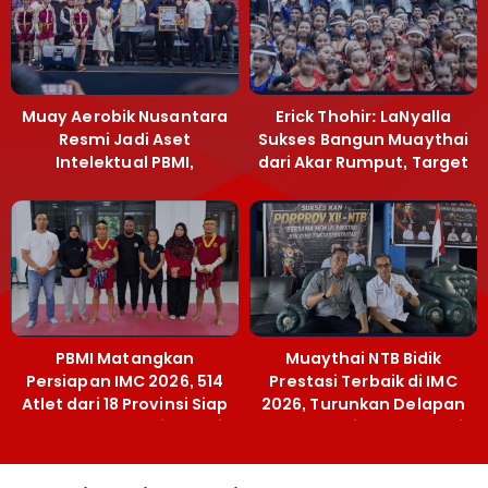
Muay Aerobik Nusantara
Erick Thohir: LaNyalla
Resmi Jadi Aset
Sukses Bangun Muaythai
Intelektual PBMI,
dari Akar Rumput, Target
Menpora Sebut
Emas SEA Games
Terobosan Bangun
Grassroots
PBMI Matangkan
Muaythai NTB Bidik
Persiapan IMC 2026, 514
Prestasi Terbaik di IMC
Atlet dari 18 Provinsi Siap
2026, Turunkan Delapan
Berlaga Besok di Bekasi
Atlet ke Kejurnas Bekasi