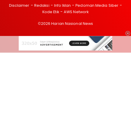
Disclaimer
Redaksi
Info Iklan
Pedoman Media Siber
Kode Etik
AWS Network
©2026 Harian Nasional News