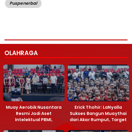
Puspenerbal
OLAHRAGA
Muay Aerobik Nusantara
Erick Thohir: LaNyalla
Resmi Jadi Aset
Sukses Bangun Muaythai
Intelektual PBMI,
dari Akar Rumput, Target
Menpora Sebut
Emas SEA Games