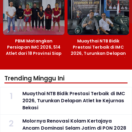
Terobosan Bangun
Grassroots
PBMI Matangkan
Muaythai NTB Bidik
Persiapan IMC 2026, 514
Prestasi Terbaik di IMC
Atlet dari 18 Provinsi Siap
2026, Turunkan Delapan
Berlaga Besok di Bekasi
Atlet ke Kejurnas Bekasi
Trending Minggu Ini
1
Muaythai NTB Bidik Prestasi Terbaik di IMC
2026, Turunkan Delapan Atlet ke Kejurnas
Bekasi
2
Molornya Renovasi Kolam Kertajaya
Ancam Dominasi Selam Jatim di PON 2028