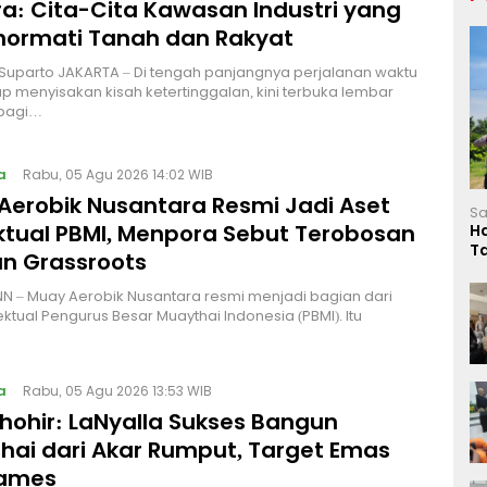
a: Cita-Cita Kawasan Industri yang
ormati Tanah dan Rakyat
 Suparto JAKARTA – Di tengah panjangnya perjalanan waktu
p menyisakan kisah ketertinggalan, kini terbuka lembar
bagi…
a
Rabu, 05 Agu 2026 14:02 WIB
Aerobik Nusantara Resmi Jadi Aset
Sa
ektual PBMI, Menpora Sebut Terobosan
H
T
n Grassroots
L
NN – Muay Aerobik Nusantara resmi menjadi bagian dari
ektual Pengurus Besar Muaythai Indonesia (PBMI). Itu
a
Rabu, 05 Agu 2026 13:53 WIB
Thohir: LaNyalla Sukses Bangun
hai dari Akar Rumput, Target Emas
Games