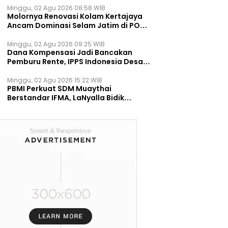
Minggu, 02 Agu 2026 08:58 WIB
Molornya Renovasi Kolam Kertajaya
Ancam Dominasi Selam Jatim di PON
2028
Minggu, 02 Agu 2026 09:25 WIB
Dana Kompensasi Jadi Bancakan
Pemburu Rente, IPPS Indonesia Desak
TPST Bantargebang Ditutup
Permanen
Minggu, 02 Agu 2026 15:22 WIB
PBMI Perkuat SDM Muaythai
Berstandar IFMA, LaNyalla Bidik
Prestasi Dunia