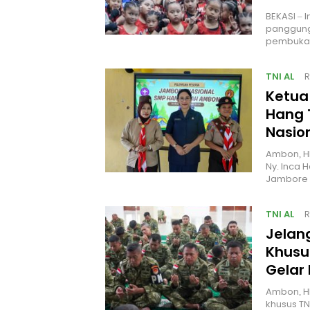
BEKASI – 
panggung
pembukaa
TNI AL
R
Ketua
Hang 
Nasio
Ambon, H
Ny. Inca 
Jambore 
TNI AL
R
Jelan
Khusus
Gelar
Ambon, H
khusus TN