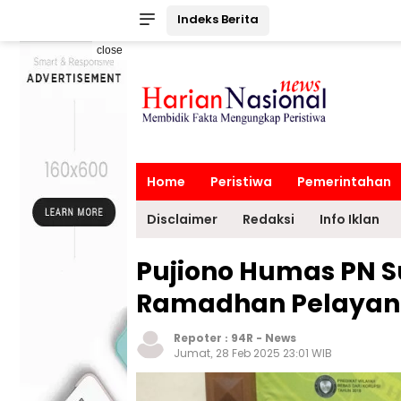
Indeks Berita
close
Home
Peristiwa
Pemerintahan
Disclaimer
Redaksi
Info Iklan
Pujiono Humas PN S
Ramadhan Pelayana
Repoter :
94R
-
News
Jumat, 28 Feb 2025 23:01 WIB