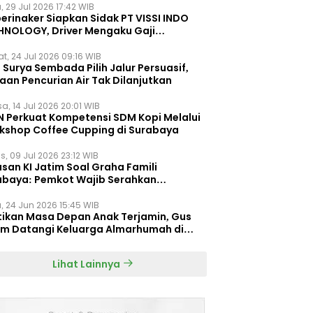
, 29 Jul 2026 17:42 WIB
erinaker Siapkan Sidak PT VISSI INDO
HNOLOGY, Driver Mengaku Gaji
otong Rp3 Juta
t, 24 Jul 2026 09:16 WIB
Surya Sembada Pilih Jalur Persuasif,
aan Pencurian Air Tak Dilanjutkan
a, 14 Jul 2026 20:01 WIB
N Perkuat Kompetensi SDM Kopi Melalui
kshop Coffee Cupping di Surabaya
s, 09 Jul 2026 23:12 WIB
san KI Jatim Soal Graha Famili
abaya: Pemkot Wajib Serahkan
umen Re-planning PT SAS
, 24 Jun 2026 15:45 WIB
tikan Masa Depan Anak Terjamin, Gus
im Datangi Keluarga Almarhumah di
orembun
Lihat Lainnya