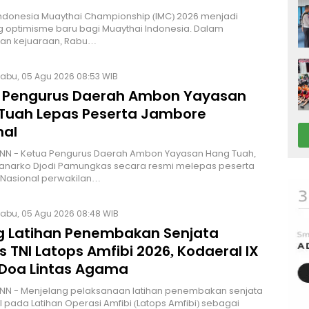
Indonesia Muaythai Championship (IMC) 2026 menjadi
 optimisme baru bagi Muaythai Indonesia. Dalam
n kejuaraan, Rabu…
abu, 05 Agu 2026 08:53 WIB
 Pengurus Daerah Ambon Yayasan
Tuah Lepas Peserta Jambore
nal
NN - Ketua Pengurus Daerah Ambon Yayasan Hang Tuah,
Hanarko Djodi Pamungkas secara resmi melepas peserta
Nasional perwakilan…
abu, 05 Agu 2026 08:48 WIB
g Latihan Penembakan Senjata
 TNI Latops Amfibi 2026, Kodaeral IX
 Doa Lintas Agama
NN - Menjelang pelaksanaan latihan penembakan senjata
I pada Latihan Operasi Amfibi (Latops Amfibi) sebagai