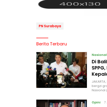
PN Surabaya
Berita Terbaru
Nasional
Di Ba
SPPG, 
Kepal
JAKARTA, 
bergzi gr
Nasional
Opini
7