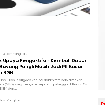
3 Jam Yang Lalu
lik Upaya Pengaktifan Kembali Dapur
Bayang Pungli Masih Jadi PR Besar
a BGN
HNN - Kasus dugaan korupsi dalam tata kelola makan
atis (MBG) yang menyeret sejumlah petingggi di Badan Gizi
 (BGN) dan…
 Jam Yang Lalu
P