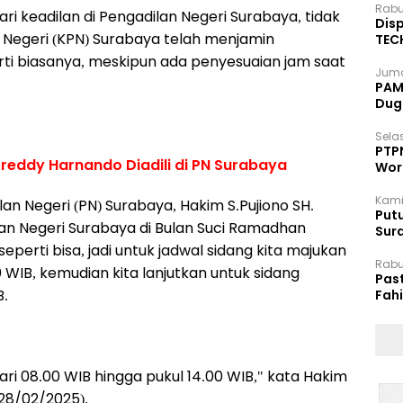
Rabu
ri keadilan di Pengadilan Negeri Surabaya, tidak
Disp
n Negeri (KPN) Surabaya telah menjamin
TEC
Dip
rti biasanya, meskipun ada penyesuaian jam saat
Juma
PAM 
Dug
Selas
PTP
, Greddy Harnando Diadili di PN Surabaya
Wor
Kami
n Negeri (PN) Surabaya, Hakim S.Pujiono SH.
Putu
n Negeri Surabaya di Bulan Suci Ramadhan
Sur
Dok
perti bisa, jadi untuk jadwal sidang kita majukan
Rabu
0 WIB, kemudian kita lanjutkan untuk sidang
Pas
B.
Fah
Moj
ari 08.00 WIB hingga pukul 14.00 WIB," kata Hakim
(28/02/2025).