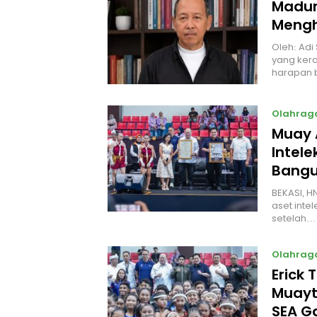
Madur
Mengh
Oleh: Adi
yang kera
harapan 
Olahrag
Muay 
Intel
Bangu
BEKASI, H
aset intel
setelah…
Olahrag
Erick 
Muayt
SEA 