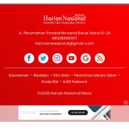
Jl. Perumahan Pondok Nirwana Baruk Utara VI-24
081218956007
harnasnewspusat@gmail.com
Disclaimer
Redaksi
Info Iklan
Pedoman Media Siber
Kode Etik
AWS Network
©2026 Harian Nasional News