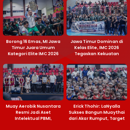
Borong 16 Emas, MI Jawa
Jawa Timur Dominan di
Timur Juara Umum
Kelas Elite, IMC 2026
Kategori Elite IMC 2026
Tegaskan Kekuatan
Muaythai Jatim
Muay Aerobik Nusantara
Erick Thohir: LaNyalla
Resmi Jadi Aset
Sukses Bangun Muaythai
Intelektual PBMI,
dari Akar Rumput, Target
Menpora Sebut
Emas SEA Games