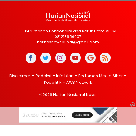
Jl. Perumahan Pondok Nirwana Baruk Utara VI-24
081218956007
harnasnewspusat@gmail.com
Disclaimer
Redaksi
Info Iklan
Pedoman Media Siber
Kode Etik
AWS Network
©2026 Harian Nasional News