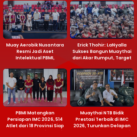
Muay Aerobik Nusantara
Erick Thohir: LaNyalla
Resmi Jadi Aset
Sukses Bangun Muaythai
Intelektual PBMI,
dari Akar Rumput, Target
Menpora Sebut
Emas SEA Games
Terobosan Bangun
Grassroots
PBMI Matangkan
Muaythai NTB Bidik
Persiapan IMC 2026, 514
Prestasi Terbaik di IMC
Atlet dari 18 Provinsi Siap
2026, Turunkan Delapan
Berlaga Besok di Bekasi
Atlet ke Kejurnas Bekasi