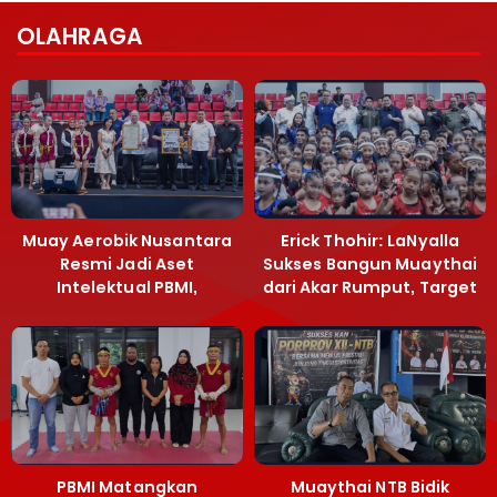
OLAHRAGA
Muay Aerobik Nusantara
Erick Thohir: LaNyalla
Resmi Jadi Aset
Sukses Bangun Muaythai
Intelektual PBMI,
dari Akar Rumput, Target
Menpora Sebut
Emas SEA Games
Terobosan Bangun
Grassroots
PBMI Matangkan
Muaythai NTB Bidik