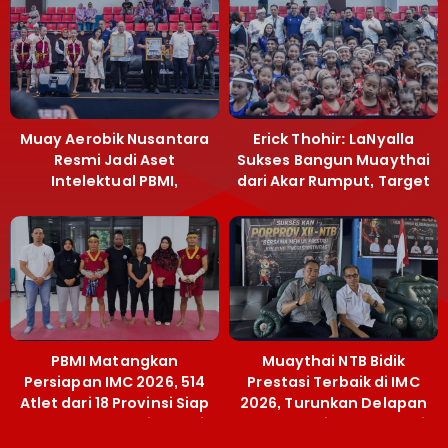
Muay Aerobik Nusantara
Erick Thohir: LaNyalla
Resmi Jadi Aset
Sukses Bangun Muaythai
Intelektual PBMI,
dari Akar Rumput, Target
Menpora Sebut
Emas SEA Games
Terobosan Bangun
Grassroots
PBMI Matangkan
Muaythai NTB Bidik
Persiapan IMC 2026, 514
Prestasi Terbaik di IMC
Atlet dari 18 Provinsi Siap
2026, Turunkan Delapan
Berlaga Besok di Bekasi
Atlet ke Kejurnas Bekasi