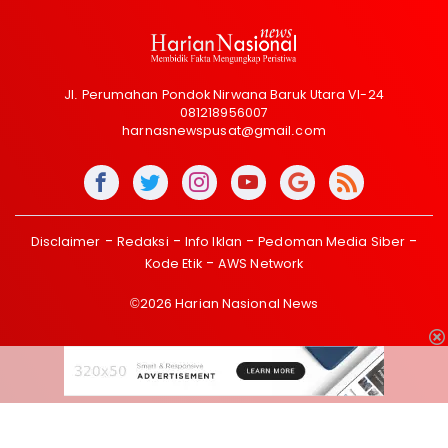
Jl. Perumahan Pondok Nirwana Baruk Utara VI-24
081218956007
harnasnewspusat@gmail.com
Disclaimer
Redaksi
Info Iklan
Pedoman Media Siber
Kode Etik
AWS Network
©2026 Harian Nasional News