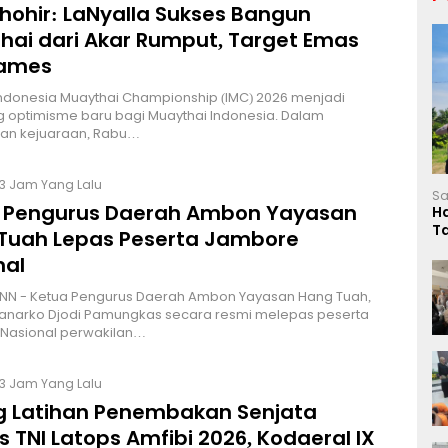
Thohir: LaNyalla Sukses Bangun
hai dari Akar Rumput, Target Emas
Games
Indonesia Muaythai Championship (IMC) 2026 menjadi
 optimisme baru bagi Muaythai Indonesia. Dalam
n kejuaraan, Rabu…
3 Jam Yang Lalu
Sa
 Pengurus Daerah Ambon Yayasan
H
T
Tuah Lepas Peserta Jambore
L
nal
NN - Ketua Pengurus Daerah Ambon Yayasan Hang Tuah,
Hanarko Djodi Pamungkas secara resmi melepas peserta
Nasional perwakilan…
3 Jam Yang Lalu
g Latihan Penembakan Senjata
 TNI Latops Amfibi 2026, Kodaeral IX