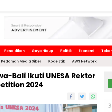
Pendidikan
Gaya Hidup
Politik
Ekonomi
Toko
Pedoman Media Siber
Kode Etik
AWS Network
a-Bali Ikuti UNESA Rektor
tition 2024