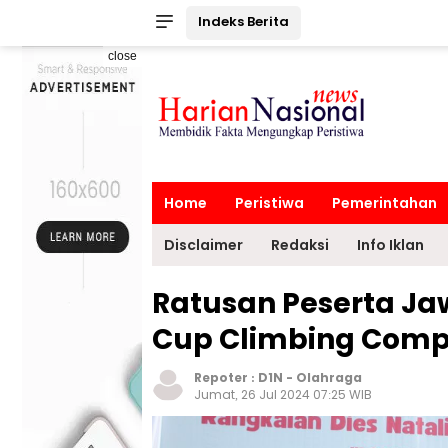
Indeks Berita
close
Home
Peristiwa
Pemerintahan
Disclaimer
Redaksi
Info Iklan
Ratusan Peserta Jaw
Cup Climbing Compe
Repoter :
D1N
-
Olahraga
Jumat, 26 Jul 2024 07:25 WIB