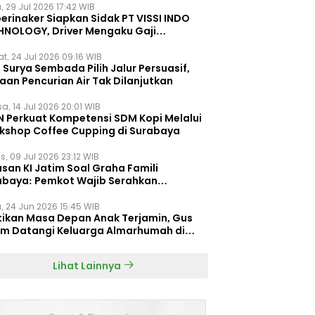
, 29 Jul 2026 17:42 WIB
erinaker Siapkan Sidak PT VISSI INDO
HNOLOGY, Driver Mengaku Gaji
otong Rp3 Juta
t, 24 Jul 2026 09:16 WIB
Surya Sembada Pilih Jalur Persuasif,
aan Pencurian Air Tak Dilanjutkan
a, 14 Jul 2026 20:01 WIB
N Perkuat Kompetensi SDM Kopi Melalui
kshop Coffee Cupping di Surabaya
s, 09 Jul 2026 23:12 WIB
san KI Jatim Soal Graha Famili
abaya: Pemkot Wajib Serahkan
umen Re-planning PT SAS
, 24 Jun 2026 15:45 WIB
tikan Masa Depan Anak Terjamin, Gus
im Datangi Keluarga Almarhumah di
orembun
Lihat Lainnya