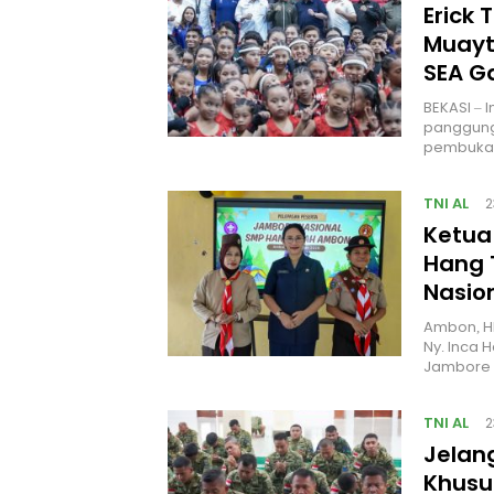
Erick 
Muayt
SEA 
BEKASI – 
panggung
pembukaa
TNI AL
2
Ketua
Hang 
Nasio
Ambon, H
Ny. Inca 
Jambore 
TNI AL
2
Jelan
Khusus