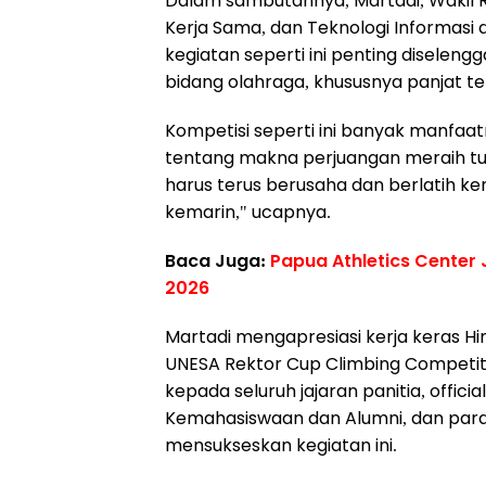
Dalam sambutannya, Martadi, Wakil 
Kerja Sama, dan Teknologi Informas
kegiatan seperti ini penting diseleng
bidang olahraga, khususnya panjat te
Kompetisi seperti ini banyak manfaatn
tentang makna perjuangan meraih tuju
harus terus berusaha dan berlatih kera
kemarin," ucapnya.
Baca Juga:
Papua Athletics Center
2026
Martadi mengapresiasi kerja keras 
UNESA Rektor Cup Climbing Competit
kepada seluruh jajaran panitia, offici
Kemahasiswaan dan Alumni, dan para 
mensukseskan kegiatan ini.