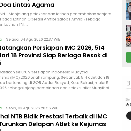
 Doa Lintas Agama
NN - Menjelang pelaksanaan latihan penembakan senjata
I pada Latihan Operasi Amfibi (Latops Amfibi) sebagai
ri Latihan TNI…
a
Selasa, 04 Agu 2026 22:37 WIB
Matangkan Persiapan IMC 2026, 514
dari 18 Provinsi Siap Berlaga Besok di
i
stikan seluruh persiapan Indonesia Muaythai
hip (IMC) 2026 telah rampung. Sebanyak 514 atlet dari 18
siap bertanding di GOR Abdur Rosyad, Kota Bekasi, mulai 5
026 sebagai ajang pembinaan dan seleksi atlet Muaythai
a
Senin, 03 Agu 2026 20:56 WIB
ai NTB Bidik Prestasi Terbaik di IMC
Turunkan Delapan Atlet ke Kejurnas