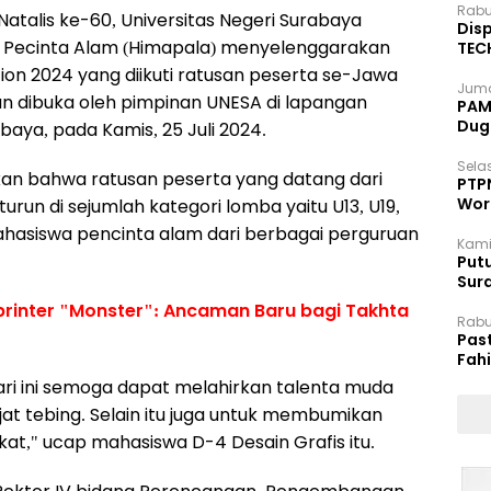
Rabu
atalis ke-60, Universitas Negeri Surabaya
Disp
 Pecinta Alam (Himapala) menyelenggarakan
TEC
Dip
on 2024 yang diikuti ratusan peserta se-Jawa
Juma
dan dibuka oleh pimpinan UNESA di lapangan
PAM 
Dug
baya, pada Kamis, 25 Juli 2024.
Selas
akan bahwa ratusan peserta yang datang dari
PTP
Wor
urun di sejumlah kategori lomba yaitu U13, U19,
mahasiswa pencinta alam dari berbagai perguruan
Kami
Putu
Sur
Dok
Sprinter "Monster": Ancaman Baru bagi Takhta
Rabu
Pas
Fah
Moj
ari ini semoga dapat melahirkan talenta muda
t tebing. Selain itu juga untuk membumikan
t," ucap mahasiswa D-4 Desain Grafis itu.