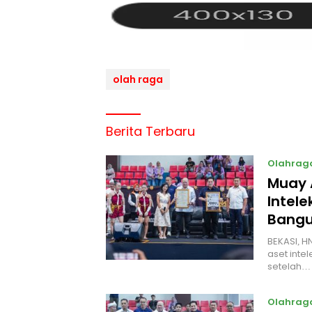
olah raga
Berita Terbaru
Olahrag
Muay 
Intel
Bangu
BEKASI, H
aset intel
setelah…
Olahrag