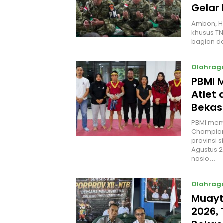
Gelar
Ambon, H
khusus TN
bagian da
Olahrag
PBMI 
Atlet 
Bekas
PBMI mema
Champions
provinsi 
Agustus 2
nasio…
Olahrag
Muayth
2026, 