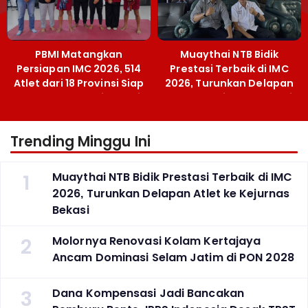
PBMI Matangkan
Muaythai NTB Bidik
Persiapan IMC 2026, 514
Prestasi Terbaik di IMC
Atlet dari 18 Provinsi Siap
2026, Turunkan Delapan
Berlaga Besok di Bekasi
Atlet ke Kejurnas Bekasi
Trending Minggu Ini
1
Muaythai NTB Bidik Prestasi Terbaik di IMC
2026, Turunkan Delapan Atlet ke Kejurnas
Bekasi
2
Molornya Renovasi Kolam Kertajaya
Ancam Dominasi Selam Jatim di PON 2028
3
Dana Kompensasi Jadi Bancakan