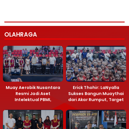
OLAHRAGA
Muay Aerobik Nusantara
Erick Thohir: LaNyalla
Resmi Jadi Aset
Sukses Bangun Muaythai
Intelektual PBMI,
dari Akar Rumput, Target
Menpora Sebut
Emas SEA Games
Terobosan Bangun
Grassroots