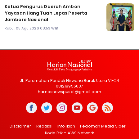
Ketua Pengurus Daerah Ambon
Yayasan Hang Tuah Lepas Peserta
Jambore Nasional
Rabu, 05 Agu 2026 08:53 WIB
Jl. Perumahan Pondok Nirwana Baruk Utara VI-24
081218956007
harnasnewspusat@gmail.com
Disclaimer
Redaksi
Info Iklan
Pedoman Media Siber
Kode Etik
AWS Network